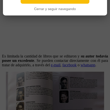
Cerrar y seguir navegando
Es limitada la cantidad de libros que se editaron y
su autor todavía
posee un excedente
. Se pueden contactar directamente con él para
tratar de adquirirlo, a través del
e-mail
,
facebook
o
whatsapp
.