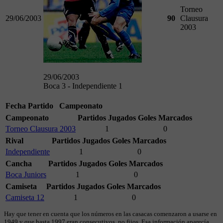
Torneo
29/06/2003
90
Clausura
2003
29/06/2003
Boca 3 - Independiente 1
Fecha
Partido
Campeonato
Campeonato
Partidos Jugados
Goles Marcados
Torneo Clausura 2003
1
0
Rival
Partidos Jugados
Goles Marcados
Independiente
1
0
Cancha
Partidos Jugados
Goles Marcados
Boca Juniors
1
0
Camiseta
Partidos Jugados
Goles Marcados
Camiseta 12
1
0
Hay que tener en cuenta que los números en las casacas comenzaron a usarse en
1949 y que hasta 1997 eran consecutivos, no fijos. Esa información aparecía