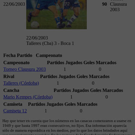
22/06/2003
90
Clausura
2003
22/06/2003
Talleres (Cba) 3 - Boca 1
Fecha
Partido
Campeonato
Campeonato
Partidos Jugados
Goles Marcados
Torneo Clausura 2003
1
0
Rival
Partidos Jugados
Goles Marcados
Talleres (Córdoba)
1
0
Cancha
Partidos Jugados
Goles Marcados
Mario Kempes (Córdoba)
1
0
Camiseta
Partidos Jugados
Goles Marcados
Camiseta 12
1
0
Hay que tener en cuenta que los números en las casacas comenzaron a usarse en
1949 y que hasta 1997 eran consecutivos, no fijos. Esa información aparecía
sólo de manera esporádica en los medios, por lo que los datos brindados aquí