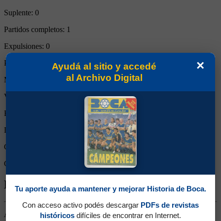
Suplente:
0
Partidos completos:
1
Expulsiones:
0
×
Partidos reemplazado:
0
Ayudá al sitio y accedé
al Archivo Digital
Minutos Disputados:
90
Victorias:
0
Empates:
0
Derrotas:
1
Goles de Boca:
1
Goles rivales:
3
Biografía de Wilfredo Daniel Caballero
Tu aporte ayuda a mantener y mejorar Historia de Boca.
Con acceso activo podés descargar
PDFs de revistas
Arquero. Ganó un título (Apertura 2000). Surgido de las Inferiores,
históricos
difíciles de encontrar en Internet.