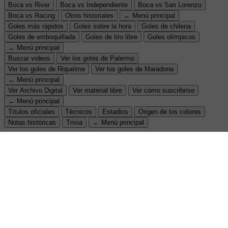
Boca vs River
Boca vs Independiente
Boca vs San Lorenzo
Boca vs Racing
Otros historiales
← Menú principal
Goles más rápidos
Goles sobre la hora
Goles de chilena
Goles de emboquillada
Goles de tiro libre
Goles olímpicos
← Menú principal
Buscar videos
Ver los goles de Palermo
Ver los goles de Riquelme
Ver los goles de Maradona
← Menú principal
Ver Archivo Digital
Ver material libre
Ver cómo suscribirse
← Menú principal
Títulos oficiales
Técnicos
Estadios
Origen de los colores
Notas históricas
Trivia
← Menú principal