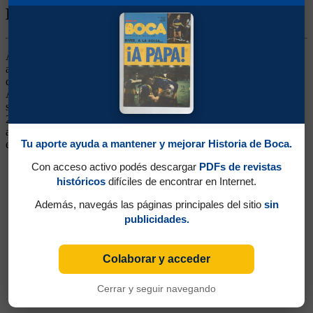
Biografía de Wilfredo Daniel Caballero
Arquero. Ganó un título (Apertura 2000). Surgido de las Inferiores,
allí logró un récord de 1.052 minutos sin recibir tantos). Fue
campeón mundial Juvenil en 2001 en el torneo Sub-20 jugado en
Argentina. De buen físico, técnica, agilidad y elasticidad, estuvo
siempre como suplente del Pato Abbondanzieri, hasta que se fue en
2004 a España, para jugar en el Elche. Retornó a Argentina para
atajar en Arsenal pero al tiempo volvió al equipo español. Continuó
Tu aporte ayuda a mantener y mejorar Historia de Boca.
en Málaga, Manchester City y Chelsea
Con acceso activo podés descargar
PDFs de revistas
históricos
difíciles de encontrar en Internet.
Además, navegás las páginas principales del sitio
sin
publicidades.
Colaborar y acceder
Cerrar y seguir navegando