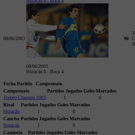
Huracán 0 - Boca 4
T
08/06/2003
90
C
2
08/06/2003
Huracán 0 - Boca 4
Fecha
Partido
Campeonato
Campeonato
Partidos Jugados
Goles Marcados
Torneo Clausura 2003
1
0
Rival
Partidos Jugados
Goles Marcados
Huracán
1
0
Cancha
Partidos Jugados
Goles Marcados
Huracán
1
0
Camiseta
Partidos Jugados
Goles Marcados