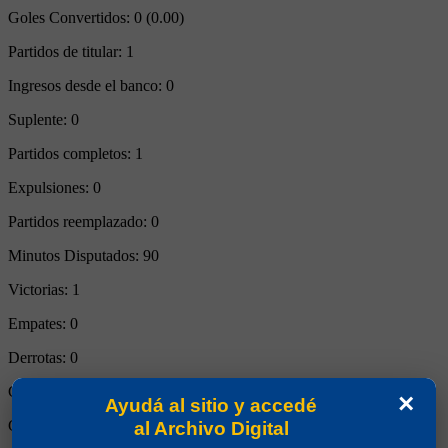
Goles Convertidos:
0 (0.00)
Partidos de titular:
1
Ingresos desde el banco:
0
Suplente:
0
Partidos completos:
1
Expulsiones:
0
Partidos reemplazado:
0
Minutos Disputados:
90
Victorias:
1
Empates:
0
Derrotas:
0
Goles de Boca:
4
×
Ayudá al sitio y accedé
Goles rivales:
0
al Archivo Digital