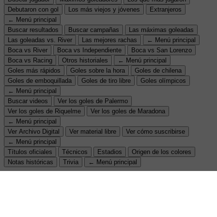
Debutaron con gol
Los más viejos y jóvenes
Extranjeros
← Menú principal
Buscar resultados
Buscar campañas
Las máximas goleadas
Las goleadas vs. River
Las mejores rachas
← Menú principal
Boca vs River
Boca vs Independiente
Boca vs San Lorenzo
Boca vs Racing
Otros historiales
← Menú principal
Goles más rápidos
Goles sobre la hora
Goles de chilena
Goles de emboquillada
Goles de tiro libre
Goles olímpicos
← Menú principal
Buscar videos
Ver los goles de Palermo
Ver los goles de Riquelme
Ver los goles de Maradona
← Menú principal
Ver Archivo Digital
Ver material libre
Ver cómo suscribirse
← Menú principal
Títulos oficiales
Técnicos
Estadios
Origen de los colores
Notas históricas
Trivia
← Menú principal