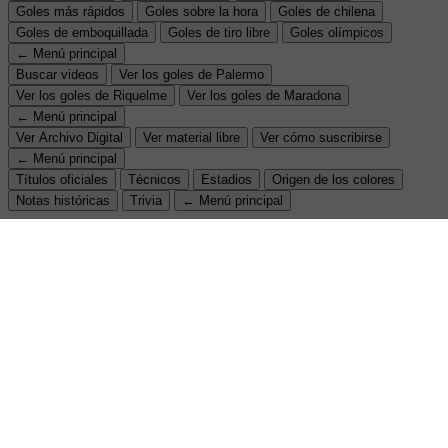
Goles más rápidos
Goles sobre la hora
Goles de chilena
Goles de emboquillada
Goles de tiro libre
Goles olímpicos
← Menú principal
Buscar videos
Ver los goles de Palermo
Ver los goles de Riquelme
Ver los goles de Maradona
← Menú principal
Ver Archivo Digital
Ver material libre
Ver cómo suscribirse
← Menú principal
Títulos oficiales
Técnicos
Estadios
Origen de los colores
Notas históricas
Trivia
← Menú principal