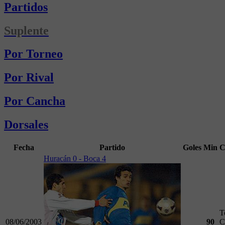
Partidos
Suplente
Por Torneo
Por Rival
Por Cancha
Dorsales
Fecha
Partido
Goles
Min
C
Huracán 0 - Boca 4
T
08/06/2003
90
C