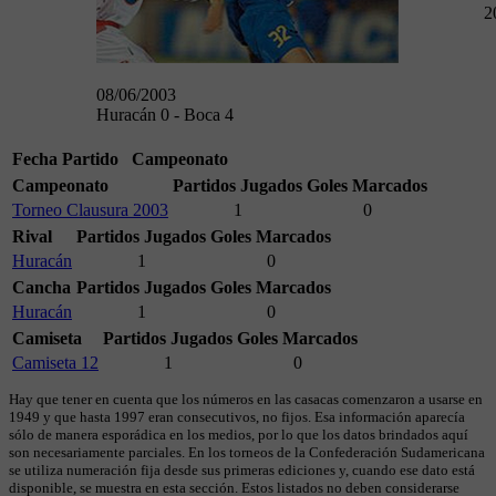
2
08/06/2003
Huracán 0 - Boca 4
Fecha
Partido
Campeonato
Campeonato
Partidos Jugados
Goles Marcados
Torneo Clausura 2003
1
0
Rival
Partidos Jugados
Goles Marcados
Huracán
1
0
Cancha
Partidos Jugados
Goles Marcados
Huracán
1
0
Camiseta
Partidos Jugados
Goles Marcados
Camiseta 12
1
0
Hay que tener en cuenta que los números en las casacas comenzaron a usarse en
1949 y que hasta 1997 eran consecutivos, no fijos. Esa información aparecía
sólo de manera esporádica en los medios, por lo que los datos brindados aquí
son necesariamente parciales. En los torneos de la Confederación Sudamericana
se utiliza numeración fija desde sus primeras ediciones y, cuando ese dato está
disponible, se muestra en esta sección. Estos listados no deben considerarse