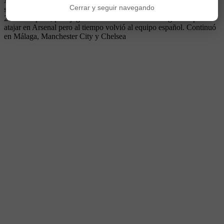
Argentina. De buen físico, técnica, agilidad y elasticidad, estuvo
Cerrar y seguir navegando
siempre como suplente del Pato Abbondanzieri, hasta que se fue en
2004 a España, para jugar en el Elche. Retornó a Argentina para
atajar en Arsenal pero al tiempo volvió al equipo español. Continuó
en Málaga, Manchester City y Chelsea