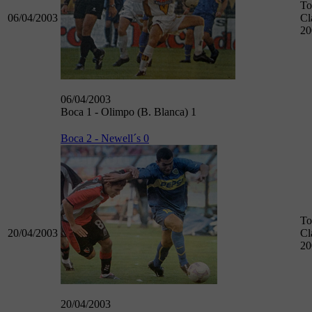
To
06/04/2003
Cl
20
06/04/2003
Boca 1 - Olimpo (B. Blanca) 1
Boca 2 - Newell´s 0
To
20/04/2003
Cl
20
20/04/2003