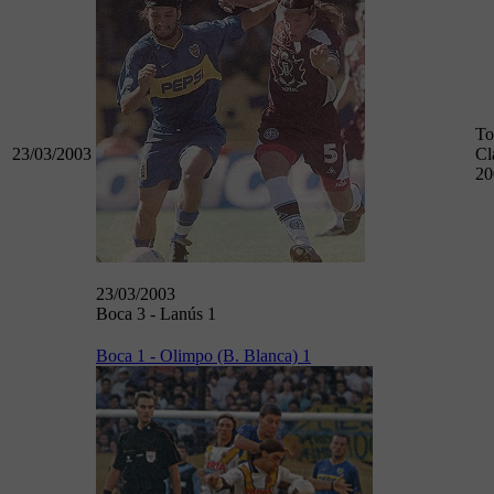
To
23/03/2003
Cl
20
23/03/2003
Boca 3 - Lanús 1
Boca 1 - Olimpo (B. Blanca) 1