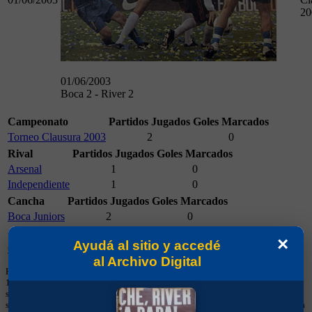
20
01/06/2003
Boca 2 - River 2
Campeonato
Partidos Jugados
Goles Marcados
Torneo Clausura 2003
2
0
Rival
Partidos Jugados
Goles Marcados
Arsenal
1
0
Independiente
1
0
Cancha
Partidos Jugados
Goles Marcados
Boca Juniors
2
0
Camiseta
Partidos Jugados
Goles Marcados
×
Ayudá al sitio y accedé
Camiseta 12
2
0
al Archivo Digital
Hay que tener en cuenta que los números en las casacas comenzaron a usarse en
1949 y que hasta 1997 eran consecutivos, no fijos. Esa información aparecía
sólo de manera esporádica en los medios, por lo que los datos brindados aquí
son necesariamente parciales. En los torneos de la Confederación Sudamericana