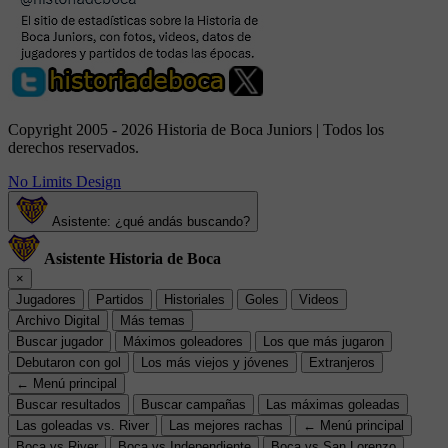
Copyright 2005 - 2026 Historia de Boca Juniors | Todos los
derechos reservados.
No Limits Design
Asistente: ¿qué andás buscando?
Asistente Historia de Boca
×
Jugadores
Partidos
Historiales
Goles
Videos
Archivo Digital
Más temas
Buscar jugador
Máximos goleadores
Los que más jugaron
Debutaron con gol
Los más viejos y jóvenes
Extranjeros
← Menú principal
Buscar resultados
Buscar campañas
Las máximas goleadas
Las goleadas vs. River
Las mejores rachas
← Menú principal
Boca vs River
Boca vs Independiente
Boca vs San Lorenzo