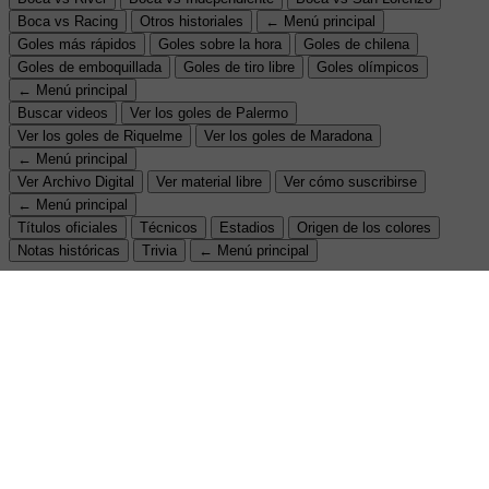
Boca vs Racing
Otros historiales
← Menú principal
Goles más rápidos
Goles sobre la hora
Goles de chilena
Goles de emboquillada
Goles de tiro libre
Goles olímpicos
← Menú principal
Buscar videos
Ver los goles de Palermo
Ver los goles de Riquelme
Ver los goles de Maradona
← Menú principal
Ver Archivo Digital
Ver material libre
Ver cómo suscribirse
← Menú principal
Títulos oficiales
Técnicos
Estadios
Origen de los colores
Notas históricas
Trivia
← Menú principal