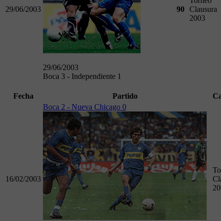
Torneo
29/06/2003
90
Clausura
2003
29/06/2003
Boca 3 - Independiente 1
Fecha
Partido
C
Boca 2 - Nueva Chicago 0
To
16/02/2003
Cl
20