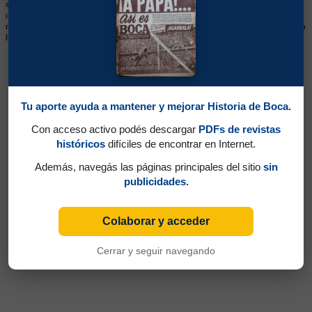
se utiliza numeración fija desde sus primeras ediciones y, cuando ese dato está
disponible, se muestra en esta sección. Estos listados no deben considerarse
récords históricos totales, sino registros limitados a la información cargada en la
base.
Tu aporte ayuda a mantener y mejorar Historia de Boca.
Con acceso activo podés descargar
PDFs de revistas
históricos
difíciles de encontrar en Internet.
Además, navegás las páginas principales del sitio
sin
publicidades.
Colaborar y acceder
Cerrar y seguir navegando