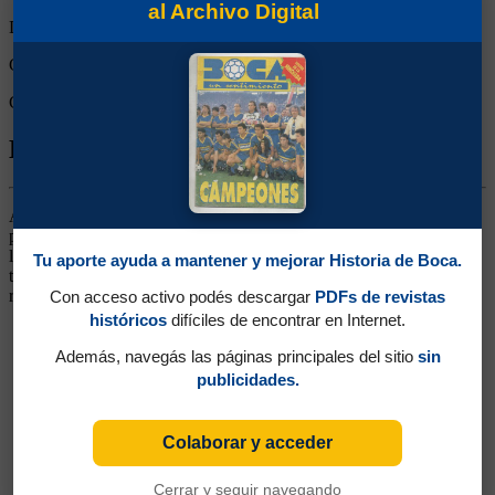
al Archivo Digital
Derrotas:
1
Goles de Boca:
1
Goles rivales:
4
Biografía de Walter Marcelo Medina
Arquero. Surgido de las Inferiores. Jugó en medio de la huelga de
profesionales en los años '80. De veterano, terminó jugando en la
liga local de Pergamino, en el club River Plate de esa ciudad. Y
Tu aporte ayuda a mantener y mejorar Historia de Boca.
también estuvo en Almirante Brown de Arrecifes en el torneo
regional.
Con acceso activo podés descargar
PDFs de revistas
históricos
difíciles de encontrar en Internet.
Además, navegás las páginas principales del sitio
sin
publicidades.
Colaborar y acceder
Cerrar y seguir navegando