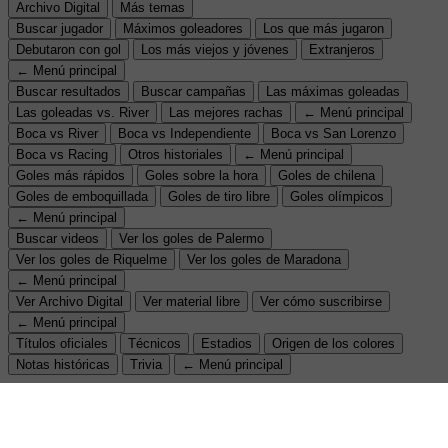
Archivo Digital
Más temas
Buscar jugador
Máximos goleadores
Los que más jugaron
Debutaron con gol
Los más viejos y jóvenes
Extranjeros
← Menú principal
Buscar resultados
Buscar campañas
Las máximas goleadas
Las goleadas vs. River
Las mejores rachas
← Menú principal
Boca vs River
Boca vs Independiente
Boca vs San Lorenzo
Boca vs Racing
Otros historiales
← Menú principal
Goles más rápidos
Goles sobre la hora
Goles de chilena
Goles de emboquillada
Goles de tiro libre
Goles olímpicos
← Menú principal
Buscar videos
Ver los goles de Palermo
Ver los goles de Riquelme
Ver los goles de Maradona
← Menú principal
Ver Archivo Digital
Ver material libre
Ver cómo suscribirse
← Menú principal
Títulos oficiales
Técnicos
Estadios
Origen de los colores
Notas históricas
Trivia
← Menú principal