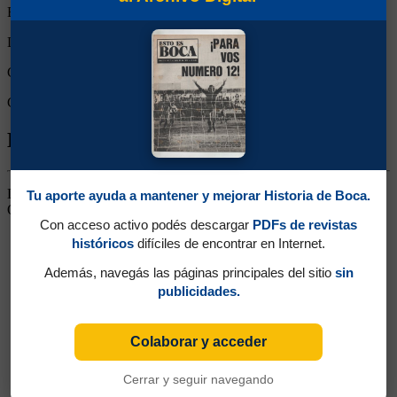
Empates:
0
Derrotas:
0
Goles de Boca:
3
Goles rivales:
2
Biografía de Victorio Cantatore
Delantero. Italiano. Jugó en All Boys, Defensores de Belgrano y
Tu aporte ayuda a mantener y mejorar Historia de Boca.
Quilmes
Con acceso activo podés descargar
PDFs de revistas
históricos
difíciles de encontrar en Internet.
Además, navegás las páginas principales del sitio
sin
publicidades.
Colaborar y acceder
Cerrar y seguir navegando