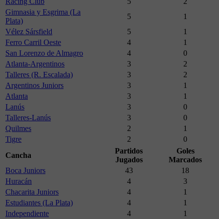
Racing Club
5
2
Gimnasia y Esgrima (La
5
1
Plata)
Vélez Sársfield
5
1
Ferro Carril Oeste
4
1
San Lorenzo de Almagro
4
0
Atlanta-Argentinos
3
2
Talleres (R. Escalada)
3
2
Argentinos Juniors
3
1
Atlanta
3
1
Lanús
3
0
Talleres-Lanús
3
0
Quilmes
2
1
Tigre
2
0
Partidos
Goles
Cancha
Jugados
Marcados
Boca Juniors
43
18
Huracán
4
3
Chacarita Juniors
4
1
Estudiantes (La Plata)
4
1
Independiente
4
1