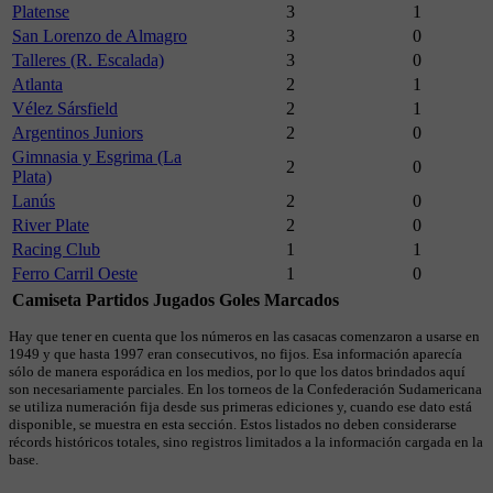
Platense
3
1
San Lorenzo de Almagro
3
0
Talleres (R. Escalada)
3
0
Atlanta
2
1
Vélez Sársfield
2
1
Argentinos Juniors
2
0
Gimnasia y Esgrima (La
2
0
Plata)
Lanús
2
0
River Plate
2
0
Racing Club
1
1
Ferro Carril Oeste
1
0
Camiseta
Partidos Jugados
Goles Marcados
Hay que tener en cuenta que los números en las casacas comenzaron a usarse en
1949 y que hasta 1997 eran consecutivos, no fijos. Esa información aparecía
sólo de manera esporádica en los medios, por lo que los datos brindados aquí
son necesariamente parciales. En los torneos de la Confederación Sudamericana
se utiliza numeración fija desde sus primeras ediciones y, cuando ese dato está
disponible, se muestra en esta sección. Estos listados no deben considerarse
récords históricos totales, sino registros limitados a la información cargada en la
base.