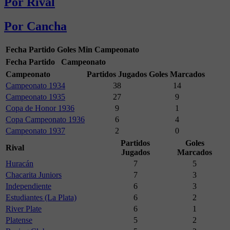
Por Rival
Por Cancha
Fecha
Partido
Goles
Min
Campeonato
Fecha
Partido
Campeonato
Campeonato
Partidos Jugados
Goles Marcados
Campeonato 1934
38
14
Campeonato 1935
27
9
Copa de Honor 1936
9
1
Copa Campeonato 1936
6
4
Campeonato 1937
2
0
Partidos
Goles
Rival
Jugados
Marcados
Huracán
7
5
Chacarita Juniors
7
3
Independiente
6
3
Estudiantes (La Plata)
6
2
River Plate
6
1
Platense
5
2