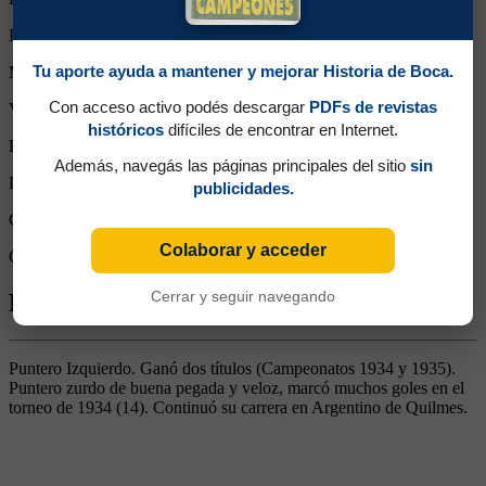
Partidos reemplazado:
0
Tu aporte ayuda a mantener y mejorar Historia de Boca.
Minutos Disputados:
7380
Con acceso activo podés descargar
PDFs de revistas
Victorias:
55
históricos
difíciles de encontrar en Internet.
Empates:
12
Además, navegás las páginas principales del sitio
sin
Derrotas:
15
publicidades.
Goles de Boca:
210
Colaborar y acceder
Goles rivales:
100
Cerrar y seguir navegando
Biografía de Vicente Carlos Cusatti
Puntero Izquierdo. Ganó dos títulos (Campeonatos 1934 y 1935).
Puntero zurdo de buena pegada y veloz, marcó muchos goles en el
torneo de 1934 (14). Continuó su carrera en Argentino de Quilmes.