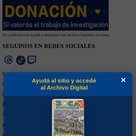
Tu colaboración ayuda a mantener este archivo histórico en línea
SEGUINOS EN REDES SOCIALES
Partidos Jugados:
82
×
Ayudá al sitio y accedé
Goles Convertidos:
28 (0.34)
al Archivo Digital
Partidos de titular:
82
Ingresos desde el banco:
0
Suplente:
0
Partidos completos:
82
Expulsiones:
0