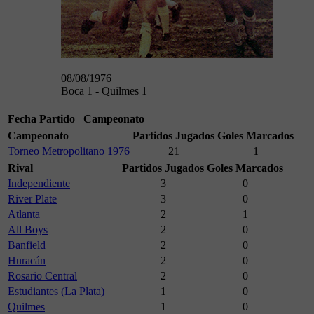
08/08/1976
Boca 1 - Quilmes 1
Fecha
Partido
Campeonato
Campeonato
Partidos Jugados
Goles Marcados
Torneo Metropolitano 1976
21
1
Rival
Partidos Jugados
Goles Marcados
Independiente
3
0
River Plate
3
0
Atlanta
2
1
All Boys
2
0
Banfield
2
0
Huracán
2
0
Rosario Central
2
0
Estudiantes (La Plata)
1
0
Quilmes
1
0