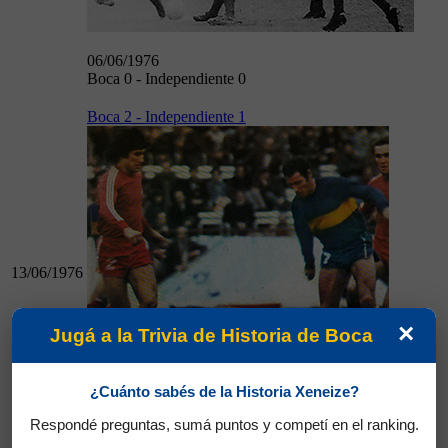
06/06/1976
Boca 0 - Independiente 0
Boca 2 - Independiente 1
13/06/1976
×
Jugá a la Trivia de Historia de Boca
¿Cuánto sabés de la Historia Xeneize?
13/06/1976
Boca 2 - Independiente 1
Respondé preguntas, sumá puntos y competí en el ranking.