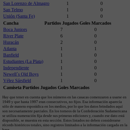
San Lorenzo de Almagro
1
0
San Telmo
1
0
Unión (Santa Fe)
1
0
Cancha
Partidos Jugados
Goles Marcados
Boca Juniors
7
0
River Plate
6
0
Huracán
2
0
Atlanta
1
1
Banfield
1
0
Estudiantes (La Plata)
1
0
Independiente
1
0
Newell´s Old Boys
1
0
Vélez Sársfield
1
0
Camiseta
Partidos Jugados
Goles Marcados
Hay que tener en cuenta que los números en las casacas comenzaron a usarse en
1949 y que hasta 1997 eran consecutivos, no fijos. Esa información aparecía
sólo de manera esporádica en los medios, por lo que los datos brindados aquí
son necesariamente parciales. En los torneos de la Confederación Sudamericana
se utiliza numeración fija desde sus primeras ediciones y, cuando ese dato está
disponible, se muestra en esta sección. Estos listados no deben considerarse
récords históricos totales, sino registros limitados a la información cargada en la
base.