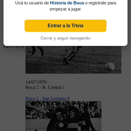
Boca 2 - R. Central 1
Usá tu usuario de
Historia de Boca
o registrate para
empezar a jugar.
Entrar a la Trivia
Cerrar y seguir navegando
14/07/1976
14/07/1976
Boca 2 - R. Central 1
Boca 2 - San Lorenzo 0