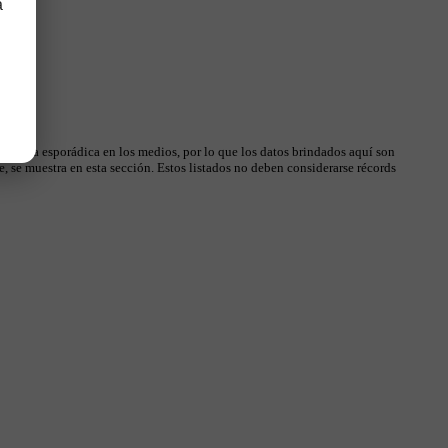
a
 manera esporádica en los medios, por lo que los datos brindados aquí son
, se muestra en esta sección. Estos listados no deben considerarse récords