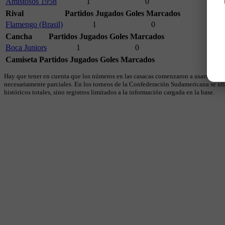
Amistosos 1958
1
0
Rival
Partidos Jugados
Goles Marcados
Flamengo (Brasil)
1
0
Cancha
Partidos Jugados
Goles Marcados
Boca Juniors
1
0
Camiseta
Partidos Jugados
Goles Marcados
Hay que tener en cuenta que los números en las casacas comenzaron a usarse en 19
necesariamente parciales. En los torneos de la Confederación Sudamericana se util
históricos totales, sino registros limitados a la información cargada en la base.