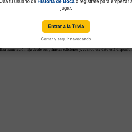
Usá tu usuario de
Historia de Boca
o registrate para empezar 
jugar.
Entrar a la Trivia
Cerrar y seguir navegando
49 y que hasta 1997 eran consecutivos, no fijos. Esa información aparecía sólo de
iza numeración fija desde sus primeras ediciones y, cuando ese dato está disponible