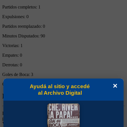
Partidos completos:
1
Expulsiones:
0
Partidos reemplazado:
0
Minutos Disputados:
90
Victorias:
1
Empates:
0
Derrotas:
0
Goles de Boca:
3
×
Goles rivales:
2
Ayudá al sitio y accedé
al Archivo Digital
Biografía de Silvio Parodi
Delantero. Era jugador de la selección paraguaya, estuvo a prueba
pero no funcionó. En su trayectoria jugó en Sportivo Luqueño,
Vasco da Gama, Fiorentina, Racing de Santander y Millonarios.