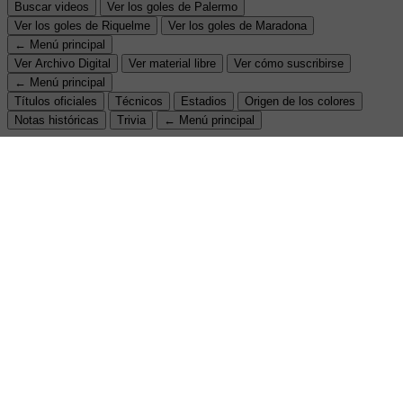
Buscar videos
Ver los goles de Palermo
Ver los goles de Riquelme
Ver los goles de Maradona
← Menú principal
Ver Archivo Digital
Ver material libre
Ver cómo suscribirse
← Menú principal
Títulos oficiales
Técnicos
Estadios
Origen de los colores
Notas históricas
Trivia
← Menú principal