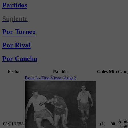
Partidos
Suplente
Por Torneo
Por Rival
Por Cancha
Fecha
Partido
Goles
Min
Camp
Boca 3 - First Viena (Aus) 2
Amis
08/01/1958
(1)
90
1958