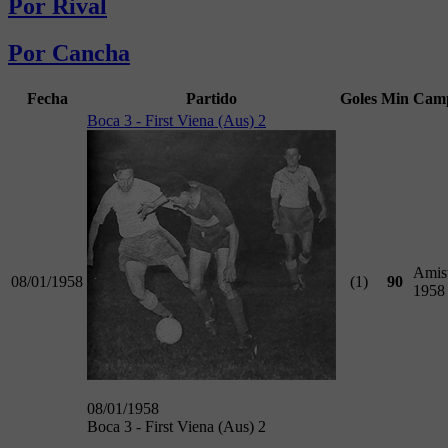
Por Rival
Por Cancha
Fecha
Partido
Goles
Min
Camp
Boca 3 - First Viena (Aus) 2
Amis
08/01/1958
(1)
90
1958
08/01/1958
Boca 3 - First Viena (Aus) 2