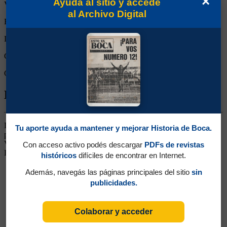
×
Ayudá al sitio y accedé
Victorias:
1
al Archivo Digital
Empates:
0
Derrotas:
0
Goles de Boca:
3
Goles rivales:
2
Biografía de Silvio Parodi
Delantero. Era jugador de la selección paraguaya, estuvo a prueba
Tu aporte ayuda a mantener y mejorar Historia de Boca.
pero no funcionó. En su trayectoria jugó en Sportivo Luqueño,
Vasco da Gama, Fiorentina, Racing de Santander y Millonarios.
Con acceso activo podés descargar
PDFs de revistas
Llegó a ser DT de la Selección de su país en 1987
históricos
difíciles de encontrar en Internet.
Además, navegás las páginas principales del sitio
sin
publicidades.
Colaborar y acceder