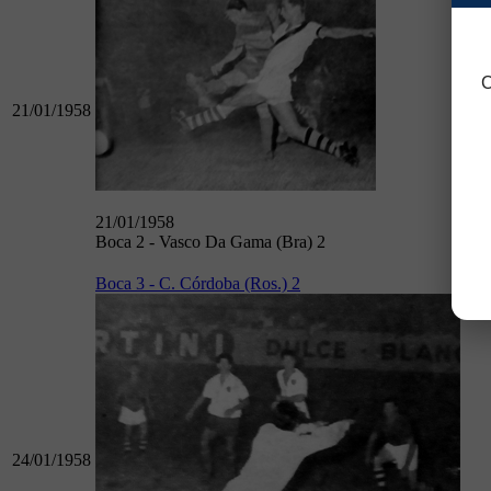
C
21/01/1958
21/01/1958
Boca 2 - Vasco Da Gama (Bra) 2
Boca 3 - C. Córdoba (Ros.) 2
24/01/1958