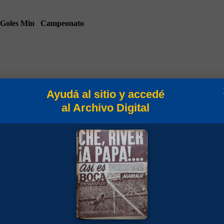
Goles
Min
Campeonato
Ayudá al sitio y accedé
al Archivo Digital
(1)
90
Amistosos 1958