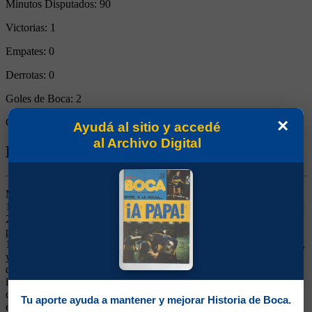
Minutos Disputados:
90
Victorias:
1
Empates:
0
Derrotas:
0
Goles de Boca:
2
×
Goles rivales:
0
Ayudá al sitio y accedé
al Archivo Digital
Biografía de Silvio Marzolini
Marcador Lateral Izquierdo. Ganó 6 títulos (Campeonatos 1962,
1964 y 1965, Nacionales 1969 y 1970, Copa Argentina 1969). Jugó
25 partidos en la Selección desde su llegada a Boca. Integró el
plantel que disputó el Sudamericano 1967 y los Mundiales 1962 y
1966. Capitán del equipo. Llegó desde Ferro junto a Antonio Roma,
y armó un carrera notable en el club. Uno de los más ganadores,
dueño de su puesto, considerado como el mejor lateral izquierdo de
la historia del fútbol argentino. Firme para la marca, jugando con
distinción, de salida precisa, de buen manejo. Pudo haber jugado en
Tu aporte ayuda a mantener y mejorar Historia de Boca.
el Milan en 1963, en Lazio, Fiorentina o Real Madrid en 1966 o en