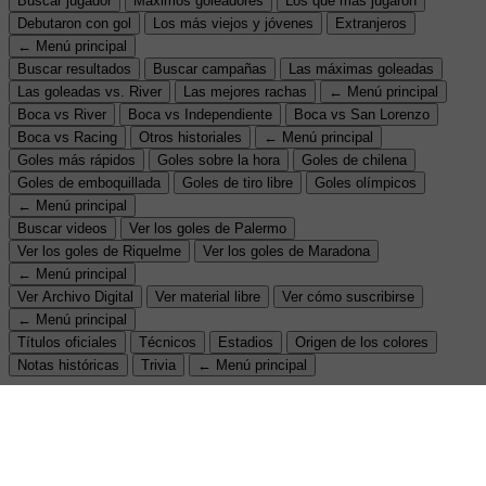
Buscar jugador
Máximos goleadores
Los que más jugaron
Debutaron con gol
Los más viejos y jóvenes
Extranjeros
← Menú principal
Buscar resultados
Buscar campañas
Las máximas goleadas
Las goleadas vs. River
Las mejores rachas
← Menú principal
Boca vs River
Boca vs Independiente
Boca vs San Lorenzo
Boca vs Racing
Otros historiales
← Menú principal
Goles más rápidos
Goles sobre la hora
Goles de chilena
Goles de emboquillada
Goles de tiro libre
Goles olímpicos
← Menú principal
Buscar videos
Ver los goles de Palermo
Ver los goles de Riquelme
Ver los goles de Maradona
← Menú principal
Ver Archivo Digital
Ver material libre
Ver cómo suscribirse
← Menú principal
Títulos oficiales
Técnicos
Estadios
Origen de los colores
Notas históricas
Trivia
← Menú principal