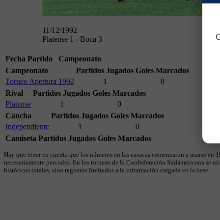
11/12/1992
C
Platense 1 - Boca 3
Fecha
Partido
Campeonato
Campeonato
Partidos Jugados
Goles Marcados
Torneo Apertura 1992
1
0
Rival
Partidos Jugados
Goles Marcados
Platense
1
0
Cancha
Partidos Jugados
Goles Marcados
Independiente
1
0
Camiseta
Partidos Jugados
Goles Marcados
Hay que tener en cuenta que los números en las casacas comenzaron a usarse en 19
necesariamente parciales. En los torneos de la Confederación Sudamericana se util
históricos totales, sino registros limitados a la información cargada en la base.