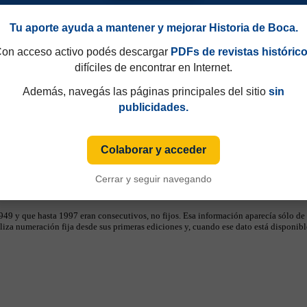
Tu aporte ayuda a mantener y mejorar Historia de Boca.
on acceso activo podés descargar
PDFs de revistas históric
difíciles de encontrar en Internet.
Además, navegás las páginas principales del sitio
sin
publicidades.
Colaborar y acceder
Cerrar y seguir navegando
49 y que hasta 1997 eran consecutivos, no fijos. Esa información aparecía sólo de
iza numeración fija desde sus primeras ediciones y, cuando ese dato está disponible