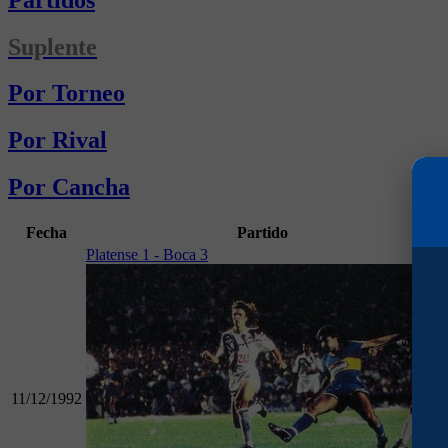
Suplente
Por Torneo
Por Rival
Por Cancha
Fecha
Partido
Platense 1 - Boca 3
11/12/1992