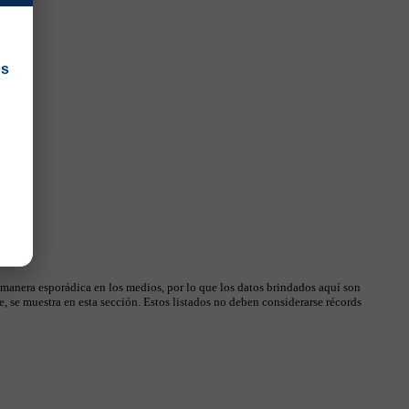
os
 manera esporádica en los medios, por lo que los datos brindados aquí son
, se muestra en esta sección. Estos listados no deben considerarse récords