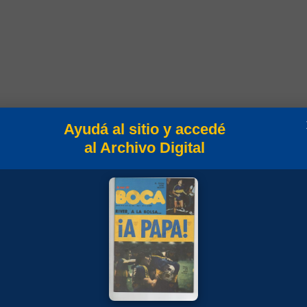
Ayudá al sitio y accedé
al Archivo Digital
Goles
Min
Campeonato
17
Torneo Apertura 1992