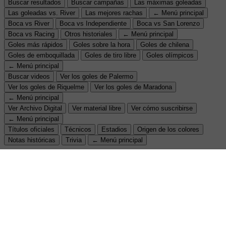
Buscar resultados
Buscar campañas
Las máximas goleadas
Las goleadas vs. River
Las mejores rachas
← Menú principal
Boca vs River
Boca vs Independiente
Boca vs San Lorenzo
Boca vs Racing
Otros historiales
← Menú principal
Goles más rápidos
Goles sobre la hora
Goles de chilena
Goles de emboquillada
Goles de tiro libre
Goles olímpicos
← Menú principal
Buscar videos
Ver los goles de Palermo
Ver los goles de Riquelme
Ver los goles de Maradona
← Menú principal
Ver Archivo Digital
Ver material libre
Ver cómo suscribirse
← Menú principal
Títulos oficiales
Técnicos
Estadios
Origen de los colores
Notas históricas
Trivia
← Menú principal