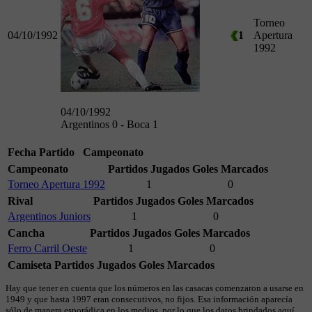
Torneo
04/10/1992
1
Apertura
1992
04/10/1992
Argentinos 0 - Boca 1
Fecha
Partido
Campeonato
Campeonato
Partidos Jugados
Goles Marcados
Torneo Apertura 1992
1
0
Rival
Partidos Jugados
Goles Marcados
Argentinos Juniors
1
0
Cancha
Partidos Jugados
Goles Marcados
Ferro Carril Oeste
1
0
Camiseta
Partidos Jugados
Goles Marcados
Hay que tener en cuenta que los números en las casacas comenzaron a usarse en
1949 y que hasta 1997 eran consecutivos, no fijos. Esa información aparecía
sólo de manera esporádica en los medios, por lo que los datos brindados aquí