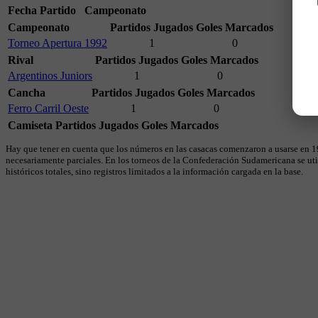
Fecha
Partido
Campeonato
Campeonato
Partidos Jugados
Goles Marcados
Torneo Apertura 1992
1
0
Rival
Partidos Jugados
Goles Marcados
Argentinos Juniors
1
0
Cancha
Partidos Jugados
Goles Marcados
Ferro Carril Oeste
1
0
Camiseta
Partidos Jugados
Goles Marcados
Hay que tener en cuenta que los números en las casacas comenzaron a usarse en 19
necesariamente parciales. En los torneos de la Confederación Sudamericana se util
históricos totales, sino registros limitados a la información cargada en la base.