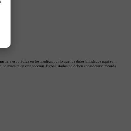
a
 manera esporádica en los medios, por lo que los datos brindados aquí son
, se muestra en esta sección. Estos listados no deben considerarse récords