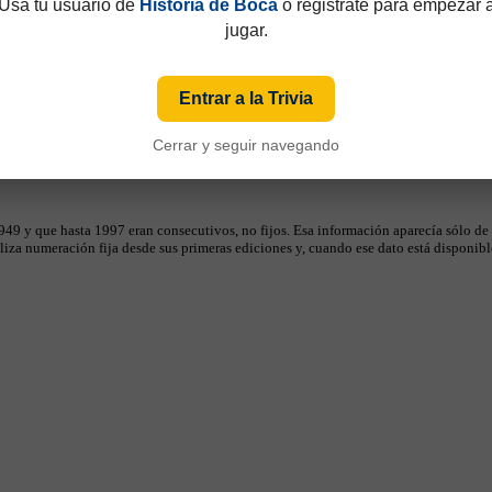
Usá tu usuario de
Historia de Boca
o registrate para empezar 
jugar.
Entrar a la Trivia
Cerrar y seguir navegando
49 y que hasta 1997 eran consecutivos, no fijos. Esa información aparecía sólo de
iza numeración fija desde sus primeras ediciones y, cuando ese dato está disponible