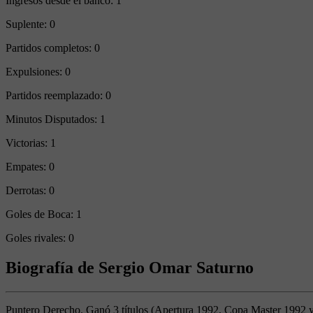
Ingresos desde el banco:
1
Suplente:
0
Partidos completos:
0
Expulsiones:
0
Partidos reemplazado:
0
Minutos Disputados:
1
Victorias:
1
Empates:
0
Derrotas:
0
Goles de Boca:
1
Goles rivales:
0
Biografía de Sergio Omar Saturno
Puntero Derecho. Ganó 3 títulos (Apertura 1992, Copa Master 1992 y