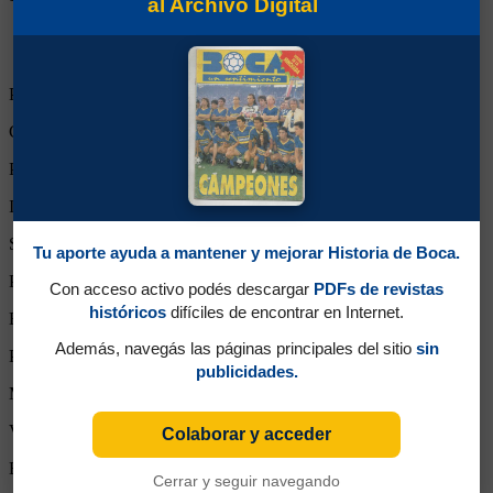
al Archivo Digital
Partidos Jugados:
3
Goles Convertidos:
0 (0.00)
Partidos de titular:
0
Ingresos desde el banco:
3
Suplente:
0
Tu aporte ayuda a mantener y mejorar Historia de Boca.
Partidos completos:
0
Con acceso activo podés descargar
PDFs de revistas
históricos
difíciles de encontrar en Internet.
Expulsiones:
0
Además, navegás las páginas principales del sitio
sin
Partidos reemplazado:
0
publicidades.
Minutos Disputados:
28
Victorias:
1
Colaborar y acceder
Empates:
2
Cerrar y seguir navegando