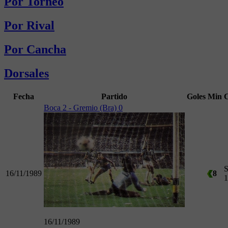
Por Torneo
Por Rival
Por Cancha
Dorsales
Fecha
Partido
Goles
Min
Boca 2 - Gremio (Bra) 0
S
16/11/1989
8
1
16/11/1989