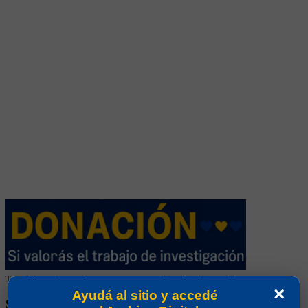
Tu colaboración ayuda a mantener este archivo histórico en línea
×
Ayudá al sitio y accedé
SEGUINOS EN REDES SOCIALES