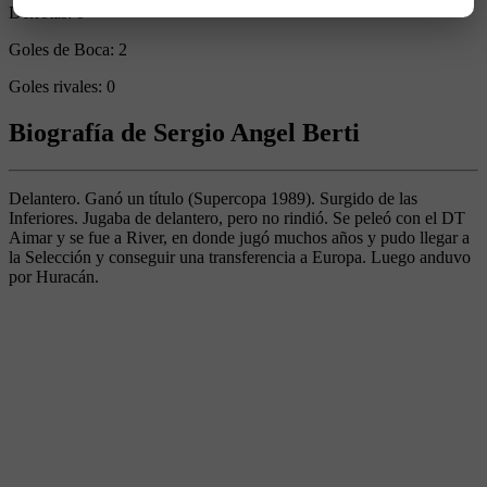
Derrotas:
0
Goles de Boca:
2
Goles rivales:
0
Biografía de Sergio Angel Berti
Delantero. Ganó un título (Supercopa 1989). Surgido de las
Inferiores. Jugaba de delantero, pero no rindió. Se peleó con el DT
Aimar y se fue a River, en donde jugó muchos años y pudo llegar a
la Selección y conseguir una transferencia a Europa. Luego anduvo
por Huracán.