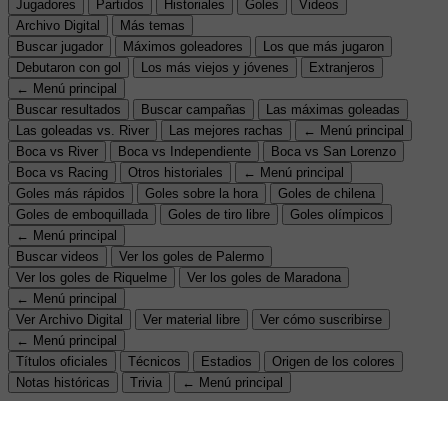
Jugadores
Partidos
Historiales
Goles
Videos
Archivo Digital
Más temas
Buscar jugador
Máximos goleadores
Los que más jugaron
Debutaron con gol
Los más viejos y jóvenes
Extranjeros
← Menú principal
Buscar resultados
Buscar campañas
Las máximas goleadas
Las goleadas vs. River
Las mejores rachas
← Menú principal
Boca vs River
Boca vs Independiente
Boca vs San Lorenzo
Boca vs Racing
Otros historiales
← Menú principal
Goles más rápidos
Goles sobre la hora
Goles de chilena
Goles de emboquillada
Goles de tiro libre
Goles olímpicos
← Menú principal
Buscar videos
Ver los goles de Palermo
Ver los goles de Riquelme
Ver los goles de Maradona
← Menú principal
Ver Archivo Digital
Ver material libre
Ver cómo suscribirse
← Menú principal
Títulos oficiales
Técnicos
Estadios
Origen de los colores
Notas históricas
Trivia
← Menú principal