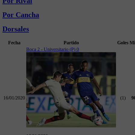
Por Rival
Por Cancha
Dorsales
Fecha
Partido
Goles
M
Boca 2 - Universitario (P) 0
16/01/2020
(1)
9