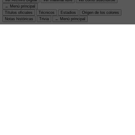
← Menú principal
Títulos oficiales
Técnicos
Estadios
Origen de los colores
Notas históricas
Trivia
← Menú principal