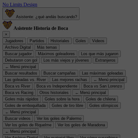
No Limits Design
Asistente: ¿qué andás buscando?
Asistente Historia de Boca
×
Jugadores
Partidos
Historiales
Goles
Videos
Archivo Digital
Más temas
Buscar jugador
Máximos goleadores
Los que más jugaron
Debutaron con gol
Los más viejos y jóvenes
Extranjeros
← Menú principal
Buscar resultados
Buscar campañas
Las máximas goleadas
Las goleadas vs. River
Las mejores rachas
← Menú principal
Boca vs River
Boca vs Independiente
Boca vs San Lorenzo
Boca vs Racing
Otros historiales
← Menú principal
Goles más rápidos
Goles sobre la hora
Goles de chilena
Goles de emboquillada
Goles de tiro libre
Goles olímpicos
← Menú principal
Buscar videos
Ver los goles de Palermo
Ver los goles de Riquelme
Ver los goles de Maradona
← Menú principal
Ver Archivo Digital
Ver material libre
Ver cómo suscribirse