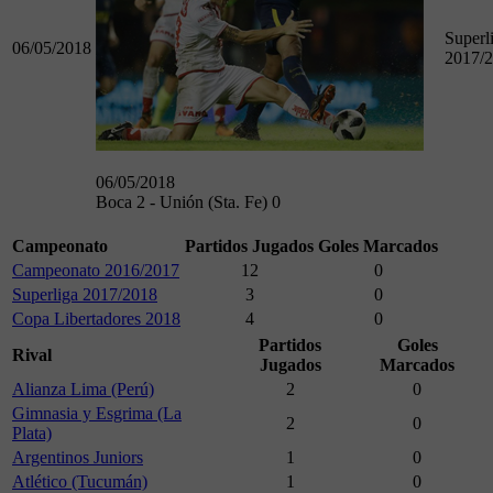
Superl
06/05/2018
2017/
06/05/2018
Boca 2 - Unión (Sta. Fe) 0
Campeonato
Partidos Jugados
Goles Marcados
Campeonato 2016/2017
12
0
Superliga 2017/2018
3
0
Copa Libertadores 2018
4
0
Partidos
Goles
Rival
Jugados
Marcados
Alianza Lima (Perú)
2
0
Gimnasia y Esgrima (La
2
0
Plata)
Argentinos Juniors
1
0
Atlético (Tucumán)
1
0