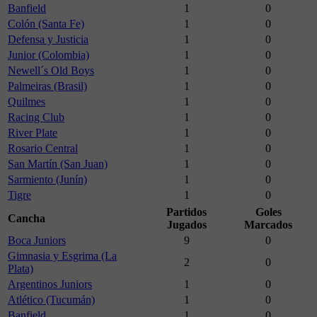
Banfield
1
0
Colón (Santa Fe)
1
0
Defensa y Justicia
1
0
Junior (Colombia)
1
0
Newell´s Old Boys
1
0
Palmeiras (Brasil)
1
0
Quilmes
1
0
Racing Club
1
0
River Plate
1
0
Rosario Central
1
0
San Martín (San Juan)
1
0
Sarmiento (Junín)
1
0
Tigre
1
0
Partidos
Goles
Cancha
Jugados
Marcados
Boca Juniors
9
0
Gimnasia y Esgrima (La
2
0
Plata)
Argentinos Juniors
1
0
Atlético (Tucumán)
1
0
Banfield
1
0