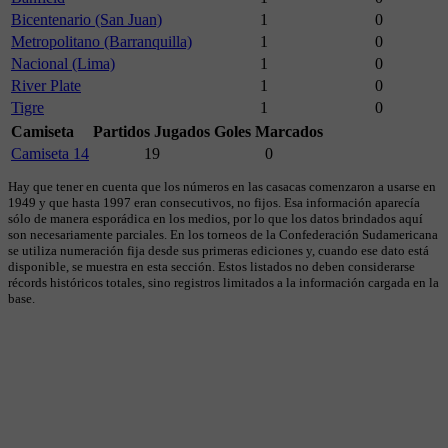
Bicentenario (San Juan)
1
0
Metropolitano (Barranquilla)
1
0
Nacional (Lima)
1
0
River Plate
1
0
Tigre
1
0
Camiseta
Partidos Jugados
Goles Marcados
Camiseta 14
19
0
Hay que tener en cuenta que los números en las casacas comenzaron a usarse en
1949 y que hasta 1997 eran consecutivos, no fijos. Esa información aparecía
sólo de manera esporádica en los medios, por lo que los datos brindados aquí
son necesariamente parciales. En los torneos de la Confederación Sudamericana
se utiliza numeración fija desde sus primeras ediciones y, cuando ese dato está
disponible, se muestra en esta sección. Estos listados no deben considerarse
récords históricos totales, sino registros limitados a la información cargada en la
base.