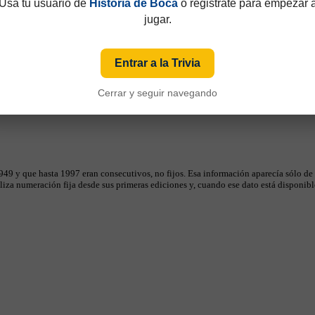
Usá tu usuario de
Historia de Boca
o registrate para empezar 
jugar.
Entrar a la Trivia
Cerrar y seguir navegando
49 y que hasta 1997 eran consecutivos, no fijos. Esa información aparecía sólo de
iza numeración fija desde sus primeras ediciones y, cuando ese dato está disponible