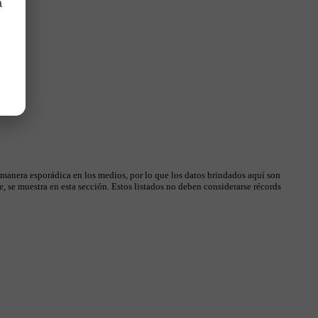
a
 manera esporádica en los medios, por lo que los datos brindados aquí son
, se muestra en esta sección. Estos listados no deben considerarse récords