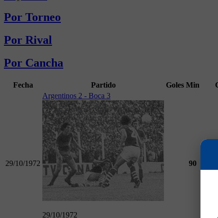
Por Torneo
Por Rival
Por Cancha
Fecha
Partido
Goles
Min
Argentinos 2 - Boca 3
29/10/1972
90
Torn
29/10/1972