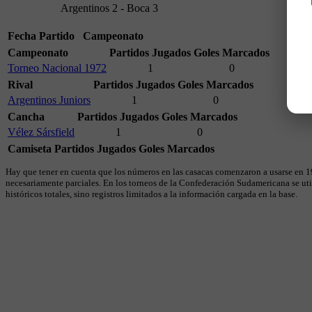
Argentinos 2 - Boca 3
Fecha
Partido
Campeonato
Campeonato
Partidos Jugados
Goles Marcados
Torneo Nacional 1972
1
0
Rival
Partidos Jugados
Goles Marcados
Argentinos Juniors
1
0
Cancha
Partidos Jugados
Goles Marcados
Vélez Sársfield
1
0
Camiseta
Partidos Jugados
Goles Marcados
Hay que tener en cuenta que los números en las casacas comenzaron a usarse en 19
necesariamente parciales. En los torneos de la Confederación Sudamericana se util
históricos totales, sino registros limitados a la información cargada en la base.