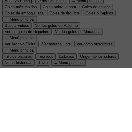
Boca vs Racing
Otros historiales
← Menú principal
Goles más rápidos
Goles sobre la hora
Goles de chilena
Goles de emboquillada
Goles de tiro libre
Goles olímpicos
← Menú principal
Buscar videos
Ver los goles de Palermo
Ver los goles de Riquelme
Ver los goles de Maradona
← Menú principal
Ver Archivo Digital
Ver material libre
Ver cómo suscribirse
← Menú principal
Títulos oficiales
Técnicos
Estadios
Origen de los colores
Notas históricas
Trivia
← Menú principal