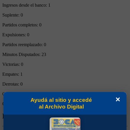
Ingresos desde el banco:
1
Suplente:
0
Partidos completos:
0
Expulsiones:
0
Partidos reemplazado:
0
Minutos Disputados:
23
Victorias:
0
Empates:
1
Derrotas:
0
Goles de Boca:
2
×
Ayudá al sitio y accedé
Goles rivales:
2
al Archivo Digital
Biografía de Rubén Fernando Da Silva