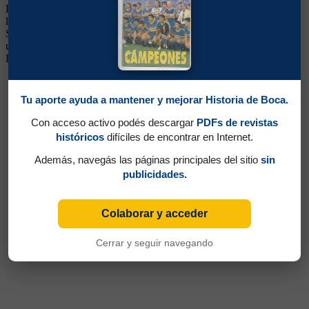
Delantero o Volante Ofensivo. Surgió de Danubio en Uruguay y
llegó a Boca desde River. Jugador muy frío, pero inteligente y hábil.
Siguió su carrera en Central, Pumas y Nacional, y también tuvo
unos pasos previos a su llegada en Boca por Cremonese y
Logroñés.
Tu aporte ayuda a mantener y mejorar Historia de Boca.
Con acceso activo podés descargar
PDFs de revistas
históricos
difíciles de encontrar en Internet.
Además, navegás las páginas principales del sitio
sin
publicidades.
Colaborar y acceder
Cerrar y seguir navegando