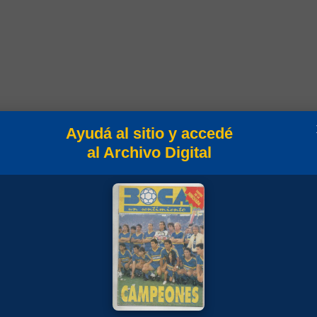
Ayudá al sitio y accedé
al Archivo Digital
n
Campeonato