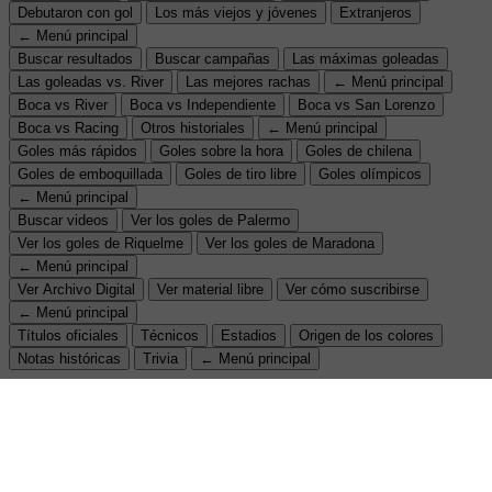
Debutaron con gol
Los más viejos y jóvenes
Extranjeros
← Menú principal
Buscar resultados
Buscar campañas
Las máximas goleadas
Las goleadas vs. River
Las mejores rachas
← Menú principal
Boca vs River
Boca vs Independiente
Boca vs San Lorenzo
Boca vs Racing
Otros historiales
← Menú principal
Goles más rápidos
Goles sobre la hora
Goles de chilena
Goles de emboquillada
Goles de tiro libre
Goles olímpicos
← Menú principal
Buscar videos
Ver los goles de Palermo
Ver los goles de Riquelme
Ver los goles de Maradona
← Menú principal
Ver Archivo Digital
Ver material libre
Ver cómo suscribirse
← Menú principal
Títulos oficiales
Técnicos
Estadios
Origen de los colores
Notas históricas
Trivia
← Menú principal