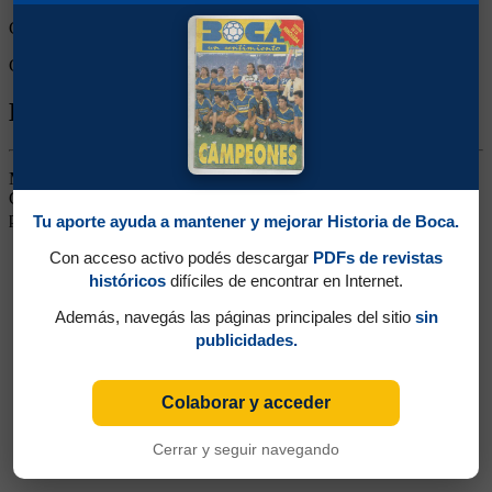
Goles de Boca:
5
Goles rivales:
3
Biografía de Rodolfo Smargiassi
Mediocampista. Surgido de las Inferiores. No tuvo lugar y pasó a
Gimnasia, en donde hizo una gran campaña, con más de 300
partidos jugados.
Tu aporte ayuda a mantener y mejorar Historia de Boca.
Con acceso activo podés descargar
PDFs de revistas
históricos
difíciles de encontrar en Internet.
Además, navegás las páginas principales del sitio
sin
publicidades.
Colaborar y acceder
Cerrar y seguir navegando