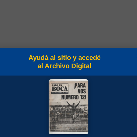
Ayudá al sitio y accedé
Goles
Min
Campeonato
al Archivo Digital
90
Torneo Metropolitano 1974