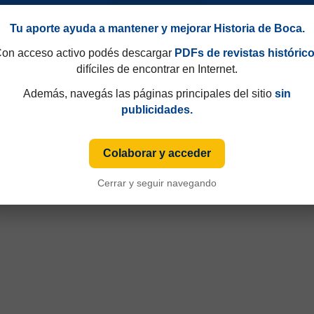
Tu aporte ayuda a mantener y mejorar Historia de Boca.
on acceso activo podés descargar
PDFs de revistas históric
difíciles de encontrar en Internet.
Además, navegás las páginas principales del sitio
sin
publicidades.
Colaborar y acceder
Cerrar y seguir navegando
49 y que hasta 1997 eran consecutivos, no fijos. Esa información aparecía sólo de
iza numeración fija desde sus primeras ediciones y, cuando ese dato está disponible