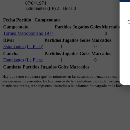
07/04/1974
Estudiantes (LP) 2 - Boca 0
Fecha
Partido
Campeonato
C
Campeonato
Partidos Jugados
Goles Marcados
Torneo Metropolitano 1974
1
0
Rival
Partidos Jugados
Goles Marcados
Estudiantes (La Plata)
1
0
Cancha
Partidos Jugados
Goles Marcados
Estudiantes (La Plata)
1
0
Camiseta
Partidos Jugados
Goles Marcados
Hay que tener en cuenta que los números en las casacas comenzaron a usarse en 19
necesariamente parciales. En los torneos de la Confederación Sudamericana se util
históricos totales, sino registros limitados a la información cargada en la base.