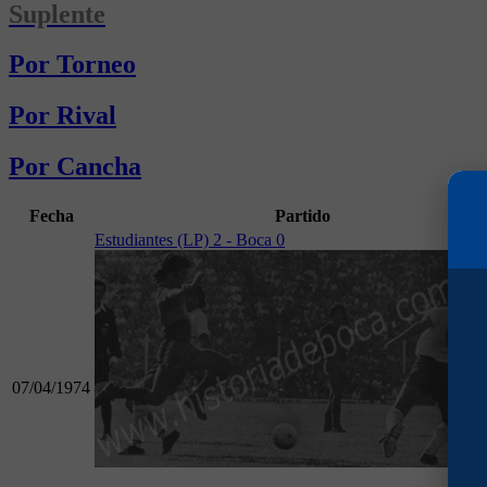
Suplente
Por Torneo
Por Rival
Por Cancha
Fecha
Partido
Estudiantes (LP) 2 - Boca 0
07/04/1974