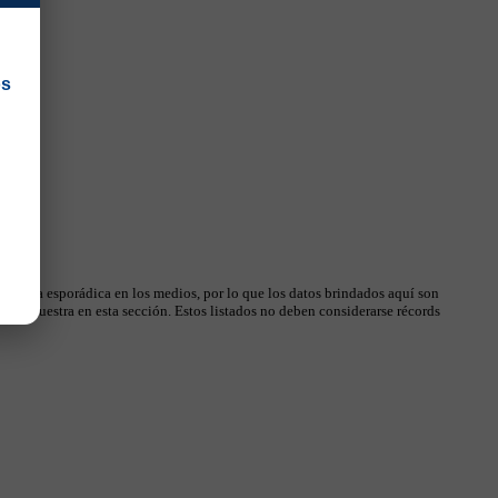
os
 manera esporádica en los medios, por lo que los datos brindados aquí son
, se muestra en esta sección. Estos listados no deben considerarse récords