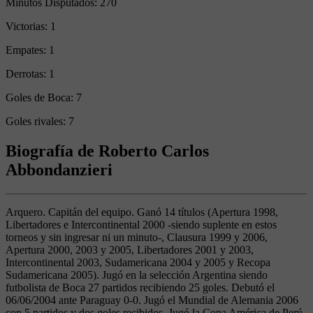
Minutos Disputados:
270
Victorias:
1
Empates:
1
Derrotas:
1
Goles de Boca:
7
Goles rivales:
7
Biografía de Roberto Carlos
Abbondanzieri
Arquero. Capitán del equipo. Ganó 14 títulos (Apertura 1998,
Libertadores e Intercontinental 2000 -siendo suplente en estos
torneos y sin ingresar ni un minuto-, Clausura 1999 y 2006,
Apertura 2000, 2003 y 2005, Libertadores 2001 y 2003,
Intercontinental 2003, Sudamericana 2004 y 2005 y Recopa
Sudamericana 2005). Jugó en la selección Argentina siendo
futbolista de Boca 27 partidos recibiendo 25 goles. Debutó el
06/06/2004 ante Paraguay 0-0. Jugó el Mundial de Alemania 2006
con 5 partidos y dos goles recibidos. Jugó la Copa América de Perú