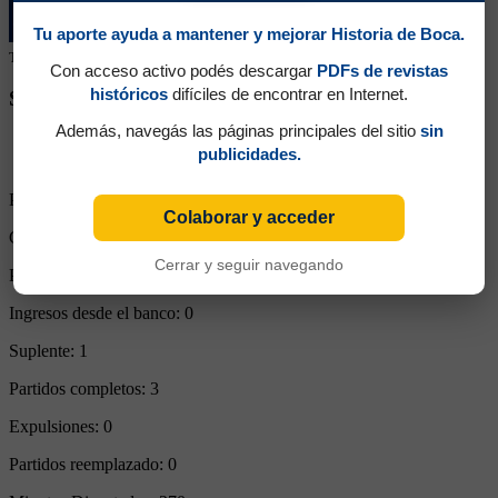
Tu aporte ayuda a mantener y mejorar Historia de Boca.
Tu colaboración ayuda a mantener este archivo histórico en línea
Con acceso activo podés descargar
PDFs de revistas
históricos
difíciles de encontrar en Internet.
SEGUINOS EN REDES SOCIALES
Además, navegás las páginas principales del sitio
sin
publicidades.
Partidos Jugados:
3
Colaborar y acceder
Goles Convertidos:
0 (0.00)
Cerrar y seguir navegando
Partidos de titular:
3
Ingresos desde el banco:
0
Suplente:
1
Partidos completos:
3
Expulsiones:
0
Partidos reemplazado:
0