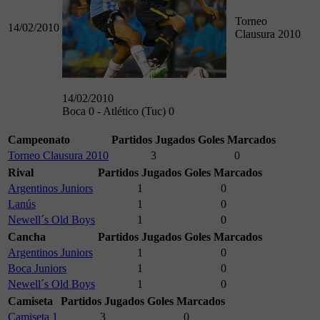
Torneo
14/02/2010
Clausura 2010
14/02/2010
Boca 0 - Atlético (Tuc) 0
Campeonato
Partidos Jugados
Goles Marcados
Torneo Clausura 2010
3
0
Rival
Partidos Jugados
Goles Marcados
Argentinos Juniors
1
0
Lanús
1
0
Newell´s Old Boys
1
0
Cancha
Partidos Jugados
Goles Marcados
Argentinos Juniors
1
0
Boca Juniors
1
0
Newell´s Old Boys
1
0
Camiseta
Partidos Jugados
Goles Marcados
Camiseta 1
3
0