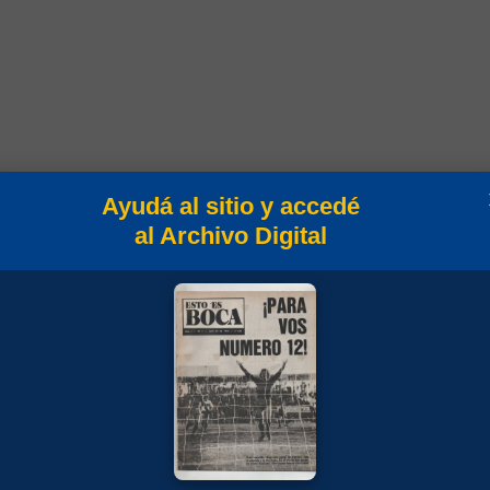
Ayudá al sitio y accedé
al Archivo Digital
es
Min
Campeonato
90
Copa Libertadores 2002