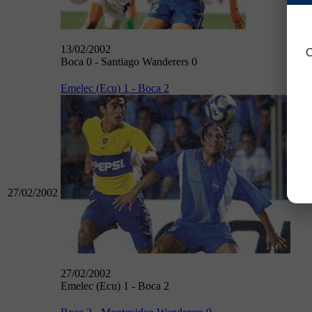
13/02/2002
C
Boca 0 - Santiago Wanderers 0
Emelec (Ecu) 1 - Boca 2
27/02/2002
27/02/2002
Emelec (Ecu) 1 - Boca 2