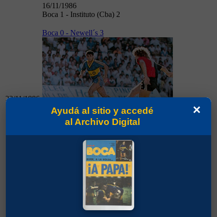
16/11/1986
Boca 1 - Instituto (Cba) 2
Boca 0 - Newell´s 3
23/11/1986
×
Ayudá al sitio y accedé
al Archivo Digital
23/11/1986
Boca 0 - Newell´s 3
Estudiantes (LP) 0 - Boca 3