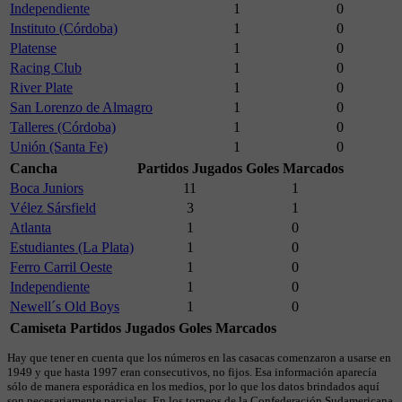
Independiente
1
0
Instituto (Córdoba)
1
0
Platense
1
0
Racing Club
1
0
River Plate
1
0
San Lorenzo de Almagro
1
0
Talleres (Córdoba)
1
0
Unión (Santa Fe)
1
0
Cancha
Partidos Jugados
Goles Marcados
Boca Juniors
11
1
Vélez Sársfield
3
1
Atlanta
1
0
Estudiantes (La Plata)
1
0
Ferro Carril Oeste
1
0
Independiente
1
0
Newell´s Old Boys
1
0
Camiseta
Partidos Jugados
Goles Marcados
Hay que tener en cuenta que los números en las casacas comenzaron a usarse en
1949 y que hasta 1997 eran consecutivos, no fijos. Esa información aparecía
sólo de manera esporádica en los medios, por lo que los datos brindados aquí
son necesariamente parciales. En los torneos de la Confederación Sudamericana