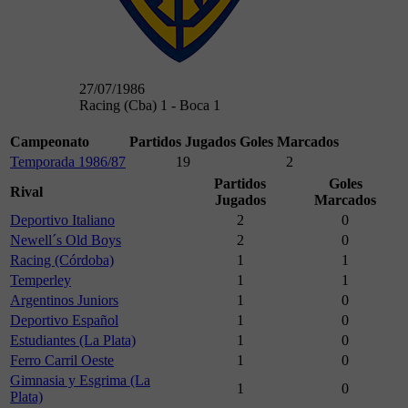
27/07/1986
Racing (Cba) 1 - Boca 1
Campeonato
Partidos Jugados
Goles Marcados
Temporada 1986/87
19
2
Partidos
Goles
Rival
Jugados
Marcados
Deportivo Italiano
2
0
Newell´s Old Boys
2
0
Racing (Córdoba)
1
1
Temperley
1
1
Argentinos Juniors
1
0
Deportivo Español
1
0
Estudiantes (La Plata)
1
0
Ferro Carril Oeste
1
0
Gimnasia y Esgrima (La
1
0
Plata)