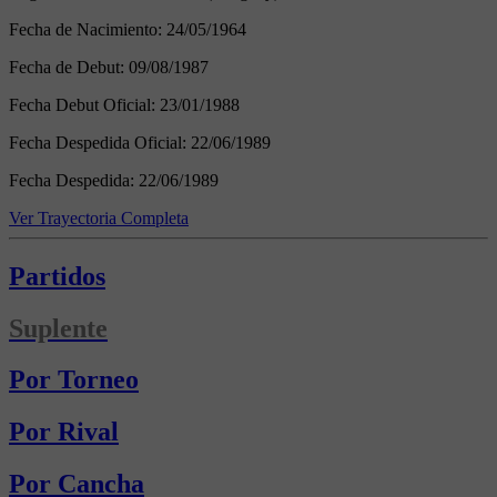
Fecha de Nacimiento:
24/05/1964
Fecha de Debut:
09/08/1987
Fecha Debut Oficial:
23/01/1988
Fecha Despedida Oficial:
22/06/1989
Fecha Despedida:
22/06/1989
Ver Trayectoria Completa
Partidos
Suplente
Por Torneo
Por Rival
Por Cancha