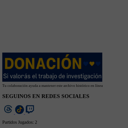
Tu colaboración ayuda a mantener este archivo histórico en línea
SEGUINOS EN REDES SOCIALES
Partidos Jugados:
2