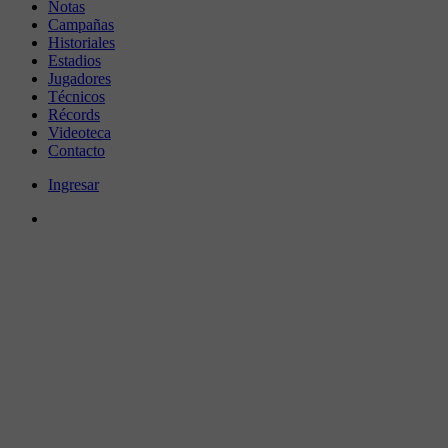
Notas
Campañas
Historiales
Estadios
Jugadores
Técnicos
Récords
Videoteca
Contacto
Ingresar