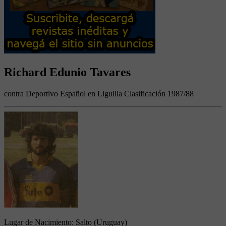
Richard Edunio Tavares
contra Deportivo Español en Liguilla Clasificación 1987/88
Lugar de Nacimiento:
Salto (Uruguay)