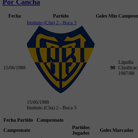
Por Cancha
Fecha
Partido
Goles
Min
Campeon
Instituto (Cba) 2 - Boca 3
Liguilla
15/06/1988
90
Clasificac
1987/88
15/06/1988
Instituto (Cba) 2 - Boca 3
Fecha
Partido
Campeonato
Partidos
Campeonato
Goles Marcados
Jugados