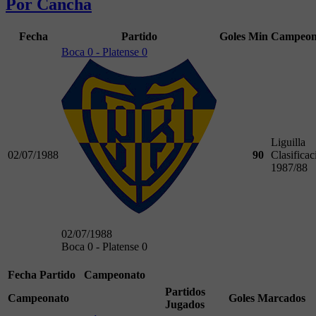
Por Cancha
Fecha
Partido
Goles
Min
Campeon
Boca 0 - Platense 0
Liguilla
02/07/1988
90
Clasificac
1987/88
02/07/1988
Boca 0 - Platense 0
Fecha
Partido
Campeonato
Partidos
Campeonato
Goles Marcados
Jugados