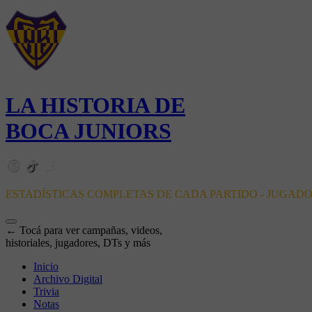
LA HISTORIA DE
BOCA JUNIORS
ESTADÍSTICAS COMPLETAS DE CADA PARTIDO - JUGAD
← Tocá para ver campañas, videos,
historiales, jugadores, DTs y más
Inicio
Archivo Digital
Trivia
Notas