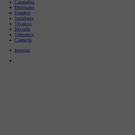
Campañas
Historiales
Estadios
Jugadores
Técnicos
Récords
Videoteca
Contacto
Ingresar