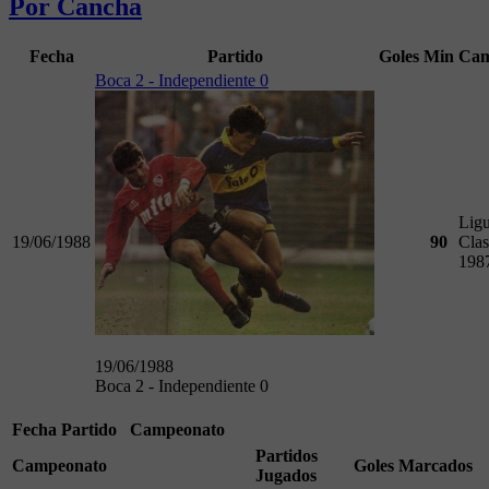
Por Cancha
Fecha
Partido
Goles
Min
Cam
Boca 2 - Independiente 0
Ligu
19/06/1988
90
Clas
198
19/06/1988
Boca 2 - Independiente 0
Fecha
Partido
Campeonato
Partidos
Campeonato
Goles Marcados
Jugados