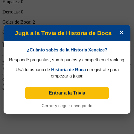
Empates:
0
Derrotas:
0
Goles de Boca:
2
×
Goles rivales:
0
Jugá a la Trivia de Historia de Boca
Biografía de Richard Edunio Tavares
¿Cuánto sabés de la Historia Xeneize?
Respondé preguntas, sumá puntos y competí en el ranking.
Marcador Central. Surgido de Wanderers de Montevideo, pasó a All
Boys y luego a Racing de Córdoba y a Italiano, antes de ingresar al
Usá tu usuario de
Historia de Boca
o registrate para
club. Fuerte y seguro, era buen cabeceador. Hizo dupla con Simón
empezar a jugar.
durante la temporada 1988/89. Luego siguió su carrera en Chaco
For Ever, Quilmes, Monterrey, Irapuato, Puebla, Correcaminos y
Veracruz.
Entrar a la Trivia
Cerrar y seguir navegando