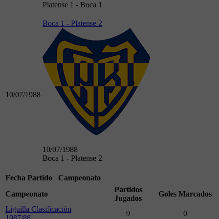
Platense 1 - Boca 1
Boca 1 - Platense 2
10/07/1988
10/07/1988
Boca 1 - Platense 2
Fecha
Partido
Campeonato
Partidos
Campeonato
Goles Marcados
Jugados
Liguilla Clasificación
9
0
1987/88