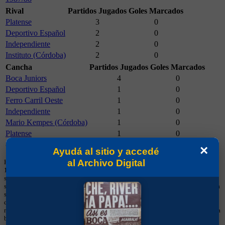
Rival
Partidos Jugados
Goles Marcados
Platense
3
0
Deportivo Español
2
0
Independiente
2
0
Instituto (Córdoba)
2
0
Cancha
Partidos Jugados
Goles Marcados
Boca Juniors
4
0
Deportivo Español
1
0
Ferro Carril Oeste
1
0
Independiente
1
0
Mario Kempes (Córdoba)
1
0
Platense
1
0
Camiseta
Partidos Jugados
Goles Marcados
×
Ayudá al sitio y accedé
al Archivo Digital
Hay que tener en cuenta que los números en las casacas comenzaron a usarse en
1949 y que hasta 1997 eran consecutivos, no fijos. Esa información aparecía
sólo de manera esporádica en los medios, por lo que los datos brindados aquí
son necesariamente parciales. En los torneos de la Confederación Sudamericana
se utiliza numeración fija desde sus primeras ediciones y, cuando ese dato está
disponible, se muestra en esta sección. Estos listados no deben considerarse
récords históricos totales, sino registros limitados a la información cargada en la
base.