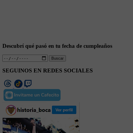
Descubrí qué pasó en tu fecha de cumpleaños
Buscar
SEGUINOS EN REDES SOCIALES