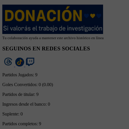
Tu colaboración ayuda a mantener este archivo histórico en línea
SEGUINOS EN REDES SOCIALES
Partidos Jugados:
9
Goles Convertidos:
0 (0.00)
Partidos de titular:
9
Ingresos desde el banco:
0
Suplente:
0
Partidos completos:
9