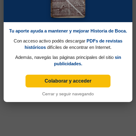
Tu aporte ayuda a mantener y mejorar Historia de Boca.
Con acceso activo podés descargar
PDFs de revistas
históricos
difíciles de encontrar en Internet.
Además, navegás las páginas principales del sitio
sin
publicidades.
Colaborar y acceder
Cerrar y seguir navegando