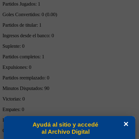
Partidos Jugados:
1
Goles Convertidos:
0 (0.00)
Partidos de titular:
1
Ingresos desde el banco:
0
Suplente:
0
Partidos completos:
1
Expulsiones:
0
Partidos reemplazado:
0
Minutos Disputados:
90
Victorias:
0
Empates:
0
Derrotas:
1
×
Ayudá al sitio y accedé
Goles de Boca:
0
al Archivo Digital