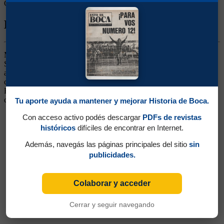
Goles rivales:
4
Biografía de Ricardo Oscar Alonso
Marcador lateral izquierdo. Ganó un título (Metropolitano 1976).
Surgido de las inferiores. Un lateral zurdo que le pegaba muy fuerte
a la pelota. Integró la categoría 1955 que fue muchas veces
campeona en juveniles junto a Tarantini, Trobbiani y Lacava Schell.
En Primera estuvo opacado por el Conejo Tarantini. Siguió su
carrera en Racing, Quilmes y Colón
Tu aporte ayuda a mantener y mejorar Historia de Boca.
Con acceso activo podés descargar
PDFs de revistas
históricos
difíciles de encontrar en Internet.
Además, navegás las páginas principales del sitio
sin
publicidades.
Colaborar y acceder
Cerrar y seguir navegando