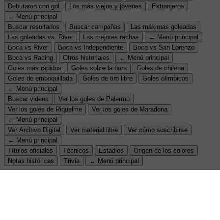
Debutaron con gol
Los más viejos y jóvenes
Extranjeros
← Menú principal
Buscar resultados
Buscar campañas
Las máximas goleadas
Las goleadas vs. River
Las mejores rachas
← Menú principal
Boca vs River
Boca vs Independiente
Boca vs San Lorenzo
Boca vs Racing
Otros historiales
← Menú principal
Goles más rápidos
Goles sobre la hora
Goles de chilena
Goles de emboquillada
Goles de tiro libre
Goles olímpicos
← Menú principal
Buscar videos
Ver los goles de Palermo
Ver los goles de Riquelme
Ver los goles de Maradona
← Menú principal
Ver Archivo Digital
Ver material libre
Ver cómo suscribirse
← Menú principal
Títulos oficiales
Técnicos
Estadios
Origen de los colores
Notas históricas
Trivia
← Menú principal