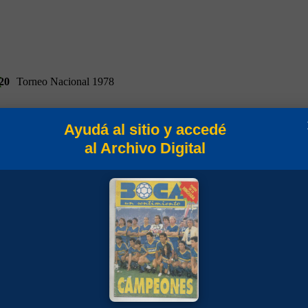
20
Torneo Nacional 1978
Ayudá al sitio y accedé
al Archivo Digital