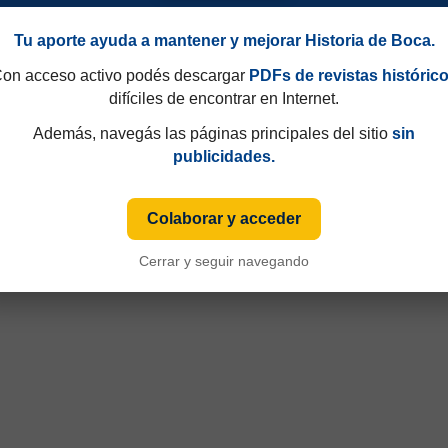
Tu aporte ayuda a mantener y mejorar Historia de Boca.
49 y que hasta 1997 eran consecutivos, no fijos. Esa información aparecía sólo de
iza numeración fija desde sus primeras ediciones y, cuando ese dato está disponible
on acceso activo podés descargar
PDFs de revistas históric
difíciles de encontrar en Internet.
Además, navegás las páginas principales del sitio
sin
publicidades.
Colaborar y acceder
Cerrar y seguir navegando