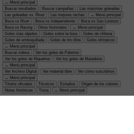
← Menú principal
Buscar resultados
Buscar campañas
Las máximas goleadas
Las goleadas vs. River
Las mejores rachas
← Menú principal
Boca vs River
Boca vs Independiente
Boca vs San Lorenzo
Boca vs Racing
Otros historiales
← Menú principal
Goles más rápidos
Goles sobre la hora
Goles de chilena
Goles de emboquillada
Goles de tiro libre
Goles olímpicos
← Menú principal
Buscar videos
Ver los goles de Palermo
Ver los goles de Riquelme
Ver los goles de Maradona
← Menú principal
Ver Archivo Digital
Ver material libre
Ver cómo suscribirse
← Menú principal
Títulos oficiales
Técnicos
Estadios
Origen de los colores
Notas históricas
Trivia
← Menú principal