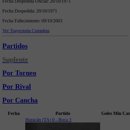
Fecha Despedida Oficial:
20/10/1971
Fecha Despedida:
20/10/1971
Fecha Fallecimiento:
09/10/2003
Ver Trayectoria Completa
Partidos
Suplente
Por Torneo
Por Rival
Por Cancha
Fecha
Partido
Goles
Min
Ca
Huracán (TA) 0 - Boca 3