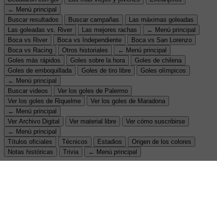
← Menú principal
Buscar resultados
Buscar campañas
Las máximas goleadas
Las goleadas vs. River
Las mejores rachas
← Menú principal
Boca vs River
Boca vs Independiente
Boca vs San Lorenzo
Boca vs Racing
Otros historiales
← Menú principal
Goles más rápidos
Goles sobre la hora
Goles de chilena
Goles de emboquillada
Goles de tiro libre
Goles olímpicos
← Menú principal
Buscar videos
Ver los goles de Palermo
Ver los goles de Riquelme
Ver los goles de Maradona
← Menú principal
Ver Archivo Digital
Ver material libre
Ver cómo suscribirse
← Menú principal
Títulos oficiales
Técnicos
Estadios
Origen de los colores
Notas históricas
Trivia
← Menú principal