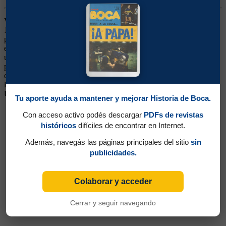
Volante. Ganó 3 títulos (Copa Argentina 1969 y Nacionales 1969 y
1970). Surgió de Chacarita jugando como puntero izquierdo, y al
pasar a Independiente ya comenzó a jugar en el mediocampo. Llegó
en 1969, rindió como volante por la derecha, jugando a veces como
un media-punta actual o incluso como 5. Fue un jugador de gran
pegada y gran dinámica. Con buen dominio del balón, preciso,
cuando Madurga impuso su modelo de volante veloz y con mucha
llegada, terminó siendo relegado. Siguió su campaña, primero en
Uruguay, en Liverpool de Montevideo, y luego en Estados Unidos.
Tu aporte ayuda a mantener y mejorar Historia de Boca.
Con acceso activo podés descargar
PDFs de revistas
históricos
difíciles de encontrar en Internet.
Además, navegás las páginas principales del sitio
sin
publicidades.
Colaborar y acceder
Cerrar y seguir navegando