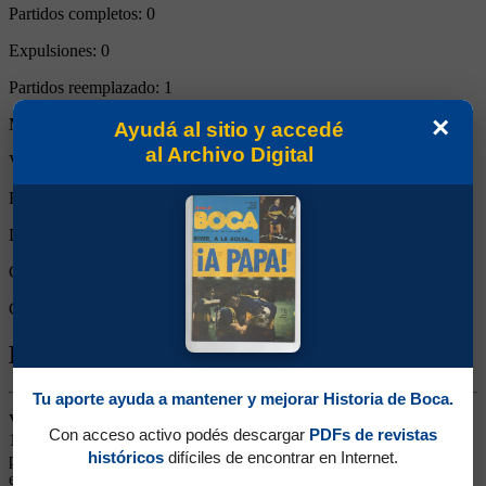
Partidos completos:
0
Expulsiones:
0
Partidos reemplazado:
1
×
Minutos Disputados:
45
Ayudá al sitio y accedé
al Archivo Digital
Victorias:
1
Empates:
0
Derrotas:
0
Goles de Boca:
2
Goles rivales:
0
Biografía de Raúl Armando Savoy
Tu aporte ayuda a mantener y mejorar Historia de Boca.
Volante. Ganó 3 títulos (Copa Argentina 1969 y Nacionales 1969 y
Con acceso activo podés descargar
PDFs de revistas
1970). Surgió de Chacarita jugando como puntero izquierdo, y al
históricos
difíciles de encontrar en Internet.
pasar a Independiente ya comenzó a jugar en el mediocampo. Llegó
en 1969, rindió como volante por la derecha, jugando a veces como