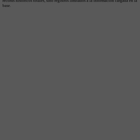
récords históricos totales, sino registros limitados a la información cargada en la
base.