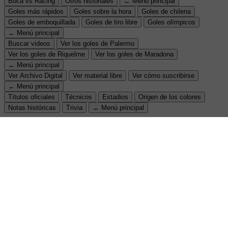
Boca vs Racing
Otros historiales
← Menú principal
Goles más rápidos
Goles sobre la hora
Goles de chilena
Goles de emboquillada
Goles de tiro libre
Goles olímpicos
← Menú principal
Buscar videos
Ver los goles de Palermo
Ver los goles de Riquelme
Ver los goles de Maradona
← Menú principal
Ver Archivo Digital
Ver material libre
Ver cómo suscribirse
← Menú principal
Títulos oficiales
Técnicos
Estadios
Origen de los colores
Notas históricas
Trivia
← Menú principal