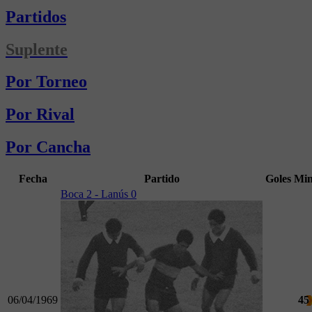
Partidos
Suplente
Por Torneo
Por Rival
Por Cancha
Fecha
Partido
Goles
Mi
Boca 2 - Lanús 0
06/04/1969
45