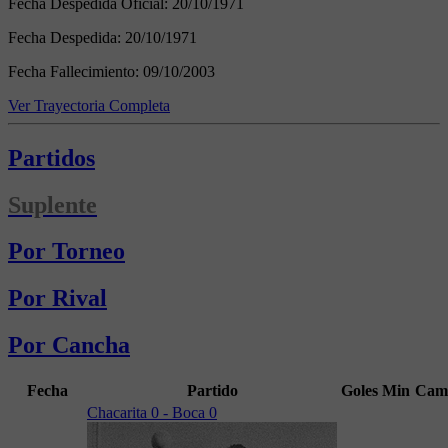
Fecha Despedida Oficial:
20/10/1971
Fecha Despedida:
20/10/1971
Fecha Fallecimiento:
09/10/2003
Ver Trayectoria Completa
Partidos
Suplente
Por Torneo
Por Rival
Por Cancha
Fecha
Partido
Goles
Min
Cam
Chacarita 0 - Boca 0