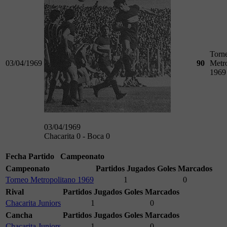
Torn
03/04/1969
90
Metr
1969
03/04/1969
Chacarita 0 - Boca 0
Fecha
Partido
Campeonato
Campeonato
Partidos Jugados
Goles Marcados
Torneo Metropolitano 1969
1
0
Rival
Partidos Jugados
Goles Marcados
Chacarita Juniors
1
0
Cancha
Partidos Jugados
Goles Marcados
Chacarita Juniors
1
0