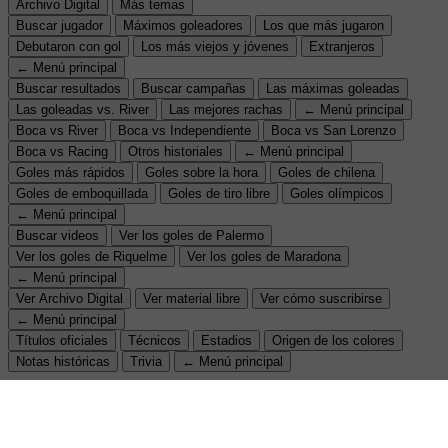
Archivo Digital
Más temas
Buscar jugador
Máximos goleadores
Los que más jugaron
Debutaron con gol
Los más viejos y jóvenes
Extranjeros
← Menú principal
Buscar resultados
Buscar campañas
Las máximas goleadas
Las goleadas vs. River
Las mejores rachas
← Menú principal
Boca vs River
Boca vs Independiente
Boca vs San Lorenzo
Boca vs Racing
Otros historiales
← Menú principal
Goles más rápidos
Goles sobre la hora
Goles de chilena
Goles de emboquillada
Goles de tiro libre
Goles olímpicos
← Menú principal
Buscar videos
Ver los goles de Palermo
Ver los goles de Riquelme
Ver los goles de Maradona
← Menú principal
Ver Archivo Digital
Ver material libre
Ver cómo suscribirse
← Menú principal
Títulos oficiales
Técnicos
Estadios
Origen de los colores
Notas históricas
Trivia
← Menú principal