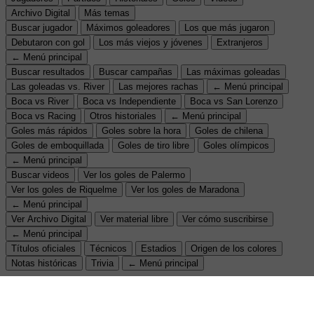
Archivo Digital
Más temas
Buscar jugador
Máximos goleadores
Los que más jugaron
Debutaron con gol
Los más viejos y jóvenes
Extranjeros
← Menú principal
Buscar resultados
Buscar campañas
Las máximas goleadas
Las goleadas vs. River
Las mejores rachas
← Menú principal
Boca vs River
Boca vs Independiente
Boca vs San Lorenzo
Boca vs Racing
Otros historiales
← Menú principal
Goles más rápidos
Goles sobre la hora
Goles de chilena
Goles de emboquillada
Goles de tiro libre
Goles olímpicos
← Menú principal
Buscar videos
Ver los goles de Palermo
Ver los goles de Riquelme
Ver los goles de Maradona
← Menú principal
Ver Archivo Digital
Ver material libre
Ver cómo suscribirse
← Menú principal
Títulos oficiales
Técnicos
Estadios
Origen de los colores
Notas históricas
Trivia
← Menú principal