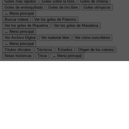
Goles más rápidos
Goles sobre la hora
Goles de chilena
Goles de emboquillada
Goles de tiro libre
Goles olímpicos
← Menú principal
Buscar videos
Ver los goles de Palermo
Ver los goles de Riquelme
Ver los goles de Maradona
← Menú principal
Ver Archivo Digital
Ver material libre
Ver cómo suscribirse
← Menú principal
Títulos oficiales
Técnicos
Estadios
Origen de los colores
Notas históricas
Trivia
← Menú principal