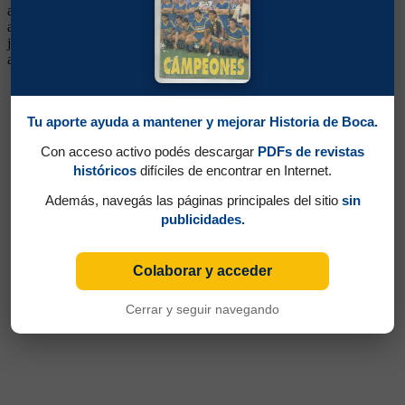
a jugar de volante. Hábil, de buena pegada con zurda, no se pudo
afirmar al tener a Gonzalito delante de él. Integró selecciones
juveniles. Continuó su carrera en Español y en distintos equipos del
ascenso y del exterior.
Tu aporte ayuda a mantener y mejorar Historia de Boca.
Con acceso activo podés descargar
PDFs de revistas
históricos
difíciles de encontrar en Internet.
Además, navegás las páginas principales del sitio
sin
publicidades.
Colaborar y acceder
Cerrar y seguir navegando