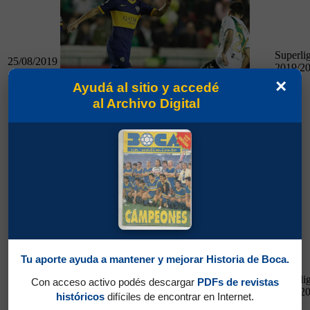
Superli
25/08/2019
2019/2
×
Ayudá al sitio y accedé
al Archivo Digital
25/08/2019
Banfield 0 - Boca 1
Vélez 0 - Boca 0
Tu aporte ayuda a mantener y mejorar Historia de Boca.
Superli
Con acceso activo podés descargar
PDFs de revistas
10/11/2019
2019/2
históricos
difíciles de encontrar en Internet.