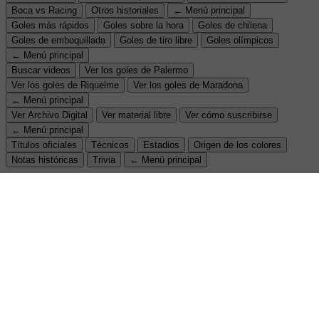
Boca vs Racing
Otros historiales
← Menú principal
Goles más rápidos
Goles sobre la hora
Goles de chilena
Goles de emboquillada
Goles de tiro libre
Goles olímpicos
← Menú principal
Buscar videos
Ver los goles de Palermo
Ver los goles de Riquelme
Ver los goles de Maradona
← Menú principal
Ver Archivo Digital
Ver material libre
Ver cómo suscribirse
← Menú principal
Títulos oficiales
Técnicos
Estadios
Origen de los colores
Notas históricas
Trivia
← Menú principal