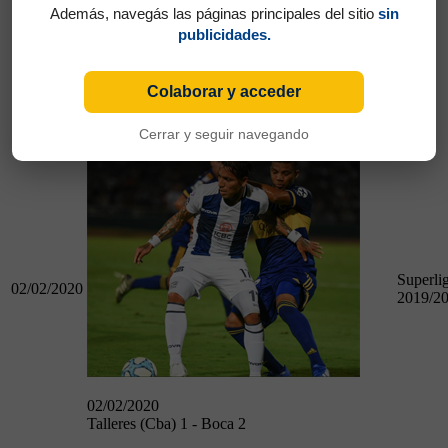
Además, navegás las páginas principales del sitio
sin
publicidades.
10/11/2019
Colaborar y acceder
Vélez 0 - Boca 0
Cerrar y seguir navegando
Talleres (Cba) 1 - Boca 2
Superli
02/02/2020
2019/2
02/02/2020
Talleres (Cba) 1 - Boca 2