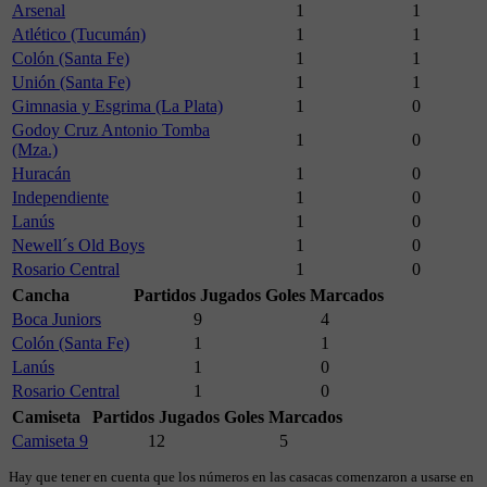
Arsenal
1
1
Atlético (Tucumán)
1
1
Colón (Santa Fe)
1
1
Unión (Santa Fe)
1
1
Gimnasia y Esgrima (La Plata)
1
0
Godoy Cruz Antonio Tomba
1
0
(Mza.)
Huracán
1
0
Independiente
1
0
Lanús
1
0
Newell´s Old Boys
1
0
Rosario Central
1
0
Cancha
Partidos Jugados
Goles Marcados
Boca Juniors
9
4
Colón (Santa Fe)
1
1
Lanús
1
0
Rosario Central
1
0
Camiseta
Partidos Jugados
Goles Marcados
Camiseta 9
12
5
Hay que tener en cuenta que los números en las casacas comenzaron a usarse en