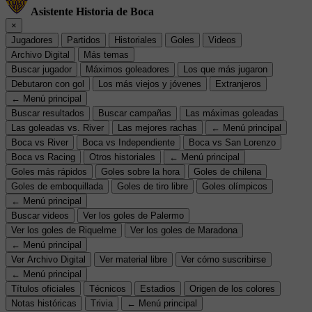
Asistente Historia de Boca
×
Jugadores
Partidos
Historiales
Goles
Videos
Archivo Digital
Más temas
Buscar jugador
Máximos goleadores
Los que más jugaron
Debutaron con gol
Los más viejos y jóvenes
Extranjeros
← Menú principal
Buscar resultados
Buscar campañas
Las máximas goleadas
Las goleadas vs. River
Las mejores rachas
← Menú principal
Boca vs River
Boca vs Independiente
Boca vs San Lorenzo
Boca vs Racing
Otros historiales
← Menú principal
Goles más rápidos
Goles sobre la hora
Goles de chilena
Goles de emboquillada
Goles de tiro libre
Goles olímpicos
← Menú principal
Buscar videos
Ver los goles de Palermo
Ver los goles de Riquelme
Ver los goles de Maradona
← Menú principal
Ver Archivo Digital
Ver material libre
Ver cómo suscribirse
← Menú principal
Títulos oficiales
Técnicos
Estadios
Origen de los colores
Notas históricas
Trivia
← Menú principal