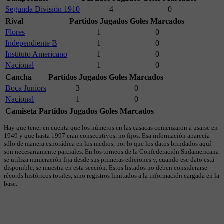
Segunda División 1910
4
0
Rival
Partidos Jugados
Goles Marcados
Flores
1
0
Independiente B
1
0
Instituto Americano
1
0
Nacional
1
0
Cancha
Partidos Jugados
Goles Marcados
Boca Juniors
3
0
Nacional
1
0
Camiseta
Partidos Jugados
Goles Marcados
Hay que tener en cuenta que los números en las casacas comenzaron a usarse en
1949 y que hasta 1997 eran consecutivos, no fijos. Esa información aparecía
sólo de manera esporádica en los medios, por lo que los datos brindados aquí
son necesariamente parciales. En los torneos de la Confederación Sudamericana
se utiliza numeración fija desde sus primeras ediciones y, cuando ese dato está
disponible, se muestra en esta sección. Estos listados no deben considerarse
récords históricos totales, sino registros limitados a la información cargada en la
base.