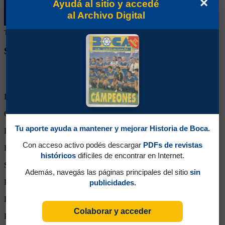
×
Ayudá al sitio y accedé
al Archivo Digital
Tu colaboración ayuda a mantener este archivo histórico en línea
SEGUINOS EN REDES SOCIALES
Partidos Jugados:
4
Goles Convertidos:
0 (0.00)
Tu aporte ayuda a mantener y mejorar Historia de Boca.
Partidos de titular:
4
Con acceso activo podés descargar
PDFs de revistas
Ingresos desde el banco:
0
históricos
difíciles de encontrar en Internet.
Suplente:
0
Además, navegás las páginas principales del sitio
sin
Partidos completos:
4
publicidades.
Expulsiones:
0
Colaborar y acceder
Partidos reemplazado:
0