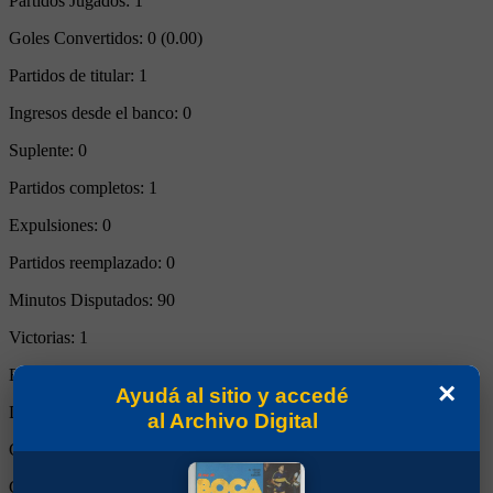
Partidos Jugados:
1
Goles Convertidos:
0 (0.00)
Partidos de titular:
1
Ingresos desde el banco:
0
Suplente:
0
Partidos completos:
1
Expulsiones:
0
Partidos reemplazado:
0
Minutos Disputados:
90
Victorias:
1
Empates:
0
×
Ayudá al sitio y accedé
Derrotas:
0
al Archivo Digital
Goles de Boca:
1
Goles rivales:
0