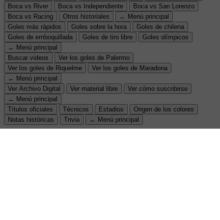
Boca vs River
Boca vs Independiente
Boca vs San Lorenzo
Boca vs Racing
Otros historiales
← Menú principal
Goles más rápidos
Goles sobre la hora
Goles de chilena
Goles de emboquillada
Goles de tiro libre
Goles olímpicos
← Menú principal
Buscar videos
Ver los goles de Palermo
Ver los goles de Riquelme
Ver los goles de Maradona
← Menú principal
Ver Archivo Digital
Ver material libre
Ver cómo suscribirse
← Menú principal
Títulos oficiales
Técnicos
Estadios
Origen de los colores
Notas históricas
Trivia
← Menú principal