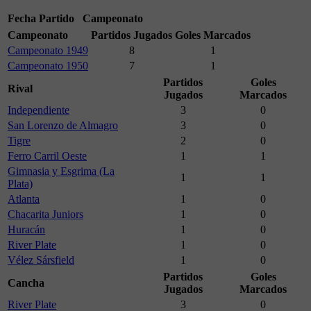
Fecha
Partido
Campeonato
Campeonato
Partidos Jugados
Goles Marcados
Campeonato 1949
8
1
Campeonato 1950
7
1
Partidos
Goles
Rival
Jugados
Marcados
Independiente
3
0
San Lorenzo de Almagro
3
0
Tigre
2
0
Ferro Carril Oeste
1
1
Gimnasia y Esgrima (La
1
1
Plata)
Atlanta
1
0
Chacarita Juniors
1
0
Huracán
1
0
River Plate
1
0
Vélez Sársfield
1
0
Partidos
Goles
Cancha
Jugados
Marcados
River Plate
3
0