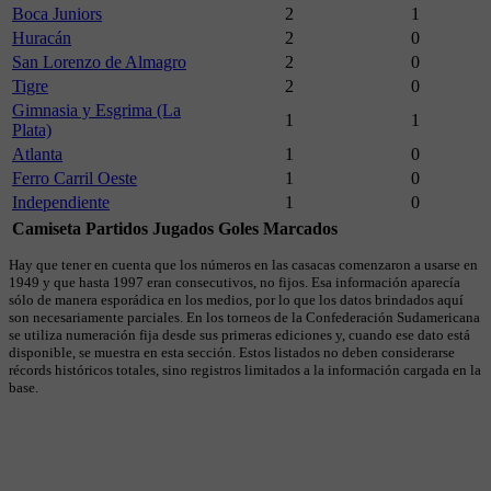
Boca Juniors
2
1
Huracán
2
0
San Lorenzo de Almagro
2
0
Tigre
2
0
Gimnasia y Esgrima (La
1
1
Plata)
Atlanta
1
0
Ferro Carril Oeste
1
0
Independiente
1
0
Camiseta
Partidos Jugados
Goles Marcados
Hay que tener en cuenta que los números en las casacas comenzaron a usarse en
1949 y que hasta 1997 eran consecutivos, no fijos. Esa información aparecía
sólo de manera esporádica en los medios, por lo que los datos brindados aquí
son necesariamente parciales. En los torneos de la Confederación Sudamericana
se utiliza numeración fija desde sus primeras ediciones y, cuando ese dato está
disponible, se muestra en esta sección. Estos listados no deben considerarse
récords históricos totales, sino registros limitados a la información cargada en la
base.