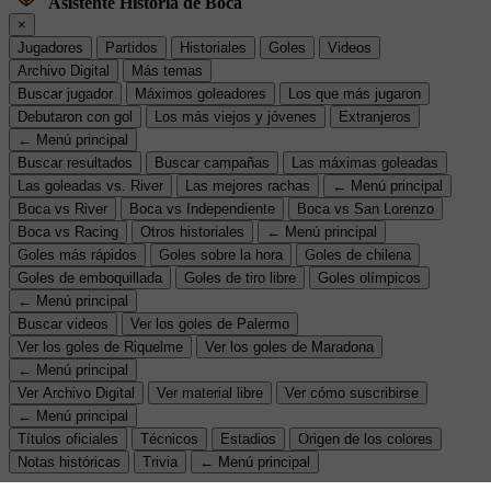
Asistente Historia de Boca
×
Jugadores
Partidos
Historiales
Goles
Videos
Archivo Digital
Más temas
Buscar jugador
Máximos goleadores
Los que más jugaron
Debutaron con gol
Los más viejos y jóvenes
Extranjeros
← Menú principal
Buscar resultados
Buscar campañas
Las máximas goleadas
Las goleadas vs. River
Las mejores rachas
← Menú principal
Boca vs River
Boca vs Independiente
Boca vs San Lorenzo
Boca vs Racing
Otros historiales
← Menú principal
Goles más rápidos
Goles sobre la hora
Goles de chilena
Goles de emboquillada
Goles de tiro libre
Goles olímpicos
← Menú principal
Buscar videos
Ver los goles de Palermo
Ver los goles de Riquelme
Ver los goles de Maradona
← Menú principal
Ver Archivo Digital
Ver material libre
Ver cómo suscribirse
← Menú principal
Títulos oficiales
Técnicos
Estadios
Origen de los colores
Notas históricas
Trivia
← Menú principal