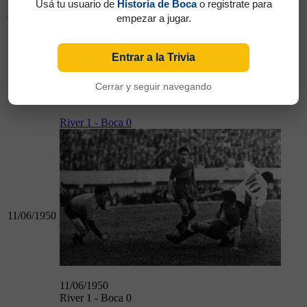
Usá tu usuario de
Historia de Boca
o registrate para
04/06/1950
empezar a jugar.
Entrar a la Trivia
04/06/1950
Cerrar y seguir navegando
Boca 3 - Independiente 0
River 1 - Boca 0
11/06/1950
11/06/1950
River 1 - Boca 0