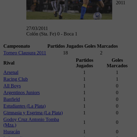
2011
27/03/2011
Colón (Sta. Fe) 0 - Boca 1
Campeonato
Partidos Jugados
Goles Marcados
Torneo Clausura 2011
18
2
Partidos
Goles
Rival
Jugados
Marcados
Arsenal
1
1
Racing Club
1
1
All Boys
1
0
Argentinos Juniors
1
0
Banfield
1
0
Estudiantes (La Plata)
1
0
Gimnasia y Esgrima (La Plata)
1
0
Godoy Cruz Antonio Tomba
1
0
(Mza.)
Huracán
1
0