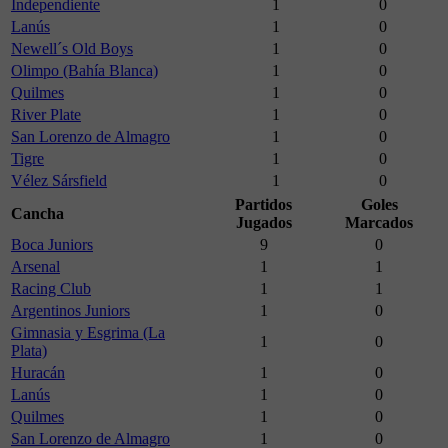
Independiente
1
0
Lanús
1
0
Newell´s Old Boys
1
0
Olimpo (Bahía Blanca)
1
0
Quilmes
1
0
River Plate
1
0
San Lorenzo de Almagro
1
0
Tigre
1
0
Vélez Sársfield
1
0
Partidos
Goles
Cancha
Jugados
Marcados
Boca Juniors
9
0
Arsenal
1
1
Racing Club
1
1
Argentinos Juniors
1
0
Gimnasia y Esgrima (La
1
0
Plata)
Huracán
1
0
Lanús
1
0
Quilmes
1
0
San Lorenzo de Almagro
1
0