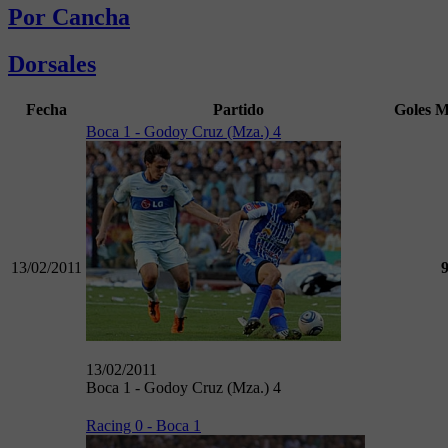
Por Cancha
Dorsales
Fecha
Partido
Goles
M
Boca 1 - Godoy Cruz (Mza.) 4
13/02/2011
13/02/2011
Boca 1 - Godoy Cruz (Mza.) 4
Racing 0 - Boca 1