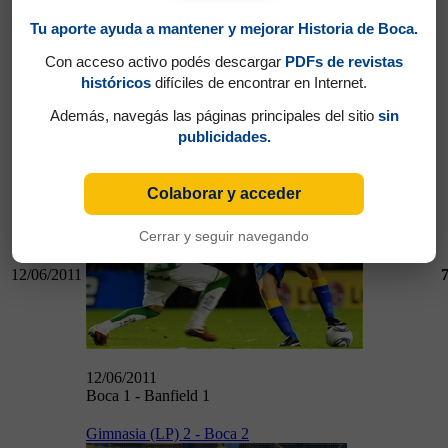
Tu aporte ayuda a mantener y mejorar Historia de Boca.
Con acceso activo podés descargar
PDFs de revistas
05/06/2011
históricos
difíciles de encontrar en Internet.
Quilmes 2 - Boca 2
Además, navegás las páginas principales del sitio
sin
publicidades.
Boca 1 - Banfield 1
Colaborar y acceder
Cerrar y seguir navegando
12/06/2011
12/06/2011
Boca 1 - Banfield 1
Gimnasia (LP) 2 - Boca 2