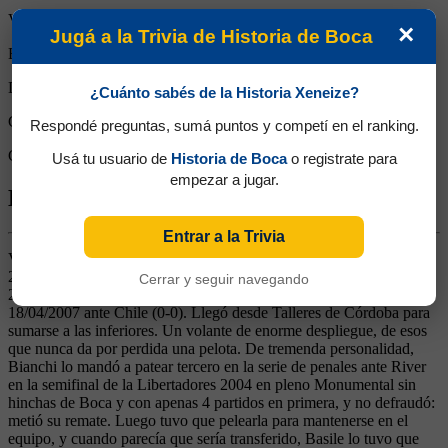
Victorias:
0
×
Jugá a la Trivia de Historia de Boca
Empates:
1
Derrotas:
0
¿Cuánto sabés de la Historia Xeneize?
Goles de Boca:
0
Respondé preguntas, sumá puntos y competí en el ranking.
Goles rivales:
0
Usá tu usuario de
Historia de Boca
o registrate para
empezar a jugar.
Biografía de Pablo Martín Ledesma
Entrar a la Trivia
Volante Derecho. Ganó 8 títulos (Aperturas 2003 y 2005, Clausura
2006, Sudamericanas 2004 y 2005, Recopa 2006, Libertadores
Cerrar y seguir navegando
2007 y Copa Argentina 2012). Debutó en la Selección el
18/04/2007 ante Chile (0-0). Llegó desde Talleres de Córdoba para
sumarse a las inferiores. Un volante de enorme despliegue, de esos
que nunca da por perdida una pelota. De tremenda personalidad,
Bianchi lo mandó a patear tercero en la serie de penales ante River
en la semifinal de la Libertadores 2004 en pleno Monumental sin
hinchas de Boca y con apenas 4 partidos en primera, y no defraudó:
metió su remate. Luego tuvo que pelearla para mantenerse en el
equipo, y cuando parecía que sería transferido, Basile lo tuvo que